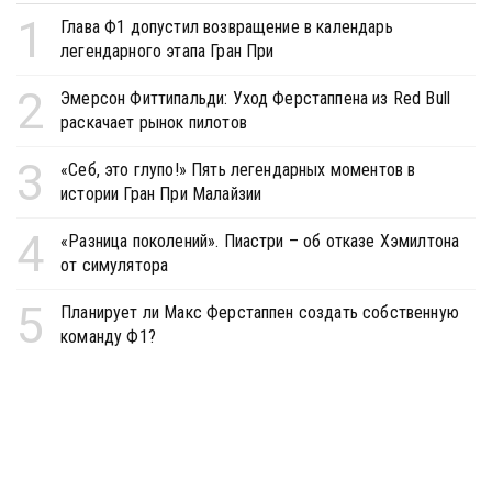
1
Глава Ф1 допустил возвращение в календарь
легендарного этапа Гран При
2
Эмерсон Фиттипальди: Уход Ферстаппена из Red Bull
раскачает рынок пилотов
3
«Себ, это глупо!» Пять легендарных моментов в
истории Гран При Малайзии
4
«Разница поколений». Пиастри – об отказе Хэмилтона
от симулятора
5
Планирует ли Макс Ферстаппен создать собственную
команду Ф1?