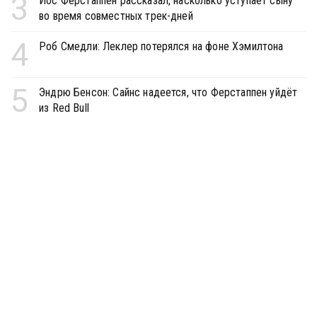
3
Йос Ферстаппен рассказал, насколько уступает сыну
во время совместных трек-дней
4
Роб Смедли: Леклер потерялся на фоне Хэмилтона
5
Эндрю Бенсон: Сайнс надеется, что Ферстаппен уйдёт
из Red Bull