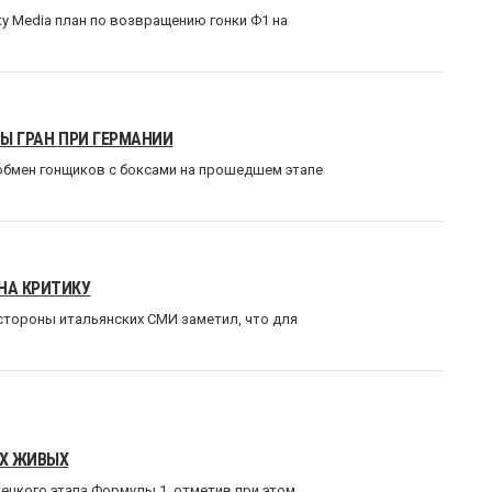
y Media план по возвращению гонки Ф1 на
РЫ ГРАН ПРИ ГЕРМАНИИ
обмен гонщиков с боксами на прошедшем этапе
НА КРИТИКУ
 стороны итальянских СМИ заметил, что для
ЕХ ЖИВЫХ
ецкого этапа Формулы 1, отметив при этом,