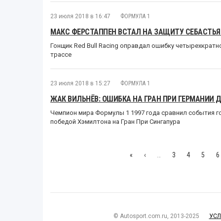
23 июля 2018 в 16:47
ФОРМУЛА 1
МАКС ФЕРСТАППЕН ВСТАЛ НА ЗАЩИТУ СЕБАСТЬЯ
Гонщик Red Bull Racing оправдал ошибку четырехкрат
трассе
23 июля 2018 в 15:27
ФОРМУЛА 1
ЖАК ВИЛЬНЁВ: ОШИБКА НА ГРАН ПРИ ГЕРМАНИИ
Чемпион мира Формулы 1 1997 года сравнил события го
победой Хэмилтона на Гран При Сингапура
«
‹
…
3
4
5
6
© Autosport.com.ru, 2013-2025
УСЛ