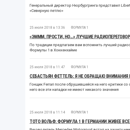
Генеральный директор Нюрбургринга представил Libert
«Северную петлю»
25 июля 2018 в 13:36
ФОРМУЛА 1
«ЭМММ, ПРОСТИ, НО...» ЛУЧШИЕ РАДИОПЕРЕГОВО
По традиции предлагаем вам вспомнить лучший радио
Формулы 1 в Хоккенхайме
25 июля 2018 в 11:47
ФОРМУЛА 1
СЕБАСТЬЯН ФЕТТЕЛЬ: Я НЕ ОБРАЩАЮ ВНИМАНИЯ 
Гонщик Ferrari после обрушившейся на него критики со
него все эти нападки не имеют никакого значения
25 июля 2018 в 11:14
ФОРМУЛА 1
ТОТО ВОЛЬФ: ФОРМУЛА 1 В ГЕРМАНИИ ЖИВЕЕ ВС
Руководитель Mercedes Motorsport встал на защиту нем