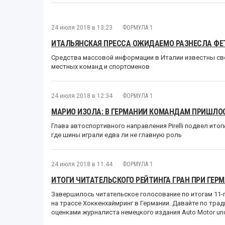
24 июля 2018 в 13:23
ФОРМУЛА 1
ИТАЛЬЯНСКАЯ ПРЕССА ОЖИДАЕМО РАЗНЕСЛА ФЕ
Средства массовой информации в Италии известны св
местных команд и спортсменов
24 июля 2018 в 12:34
ФОРМУЛА 1
МАРИО ИЗОЛА: В ГЕРМАНИИ КОМАНДАМ ПРИШЛО
Глава автоспортивного направления Pirelli подвел итог
где шины играли едва ли не главную роль
24 июля 2018 в 11:44
ФОРМУЛА 1
ИТОГИ ЧИТАТЕЛЬСКОГО РЕЙТИНГА ГРАН ПРИ ГЕР
Завершилось читательское голосование по итогам 11-г
на трассе Хоккенхаймринг в Германии. Давайте по трад
оценками журналиста немецкого издания Auto Motor un