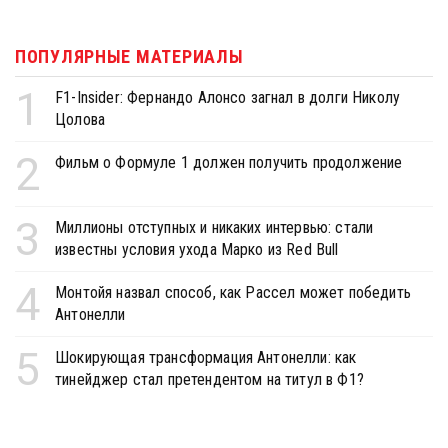
ПОПУЛЯРНЫЕ МАТЕРИАЛЫ
1
F1-Insider: Фернандо Алонсо загнал в долги Николу
Цолова
2
Фильм о Формуле 1 должен получить продолжение
3
Миллионы отступных и никаких интервью: стали
известны условия ухода Марко из Red Bull
4
Монтойя назвал способ, как Рассел может победить
Антонелли
5
Шокирующая трансформация Антонелли: как
тинейджер стал претендентом на титул в Ф1?