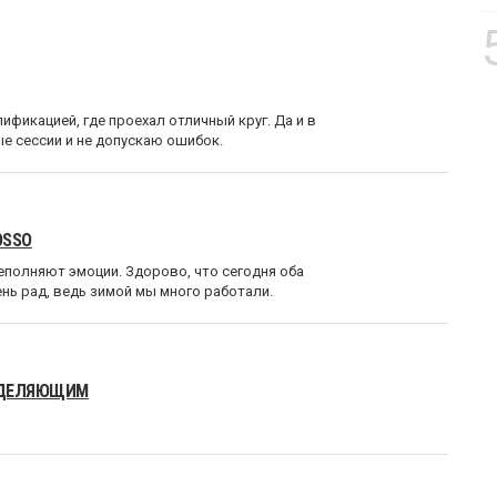
ификацией, где проехал отличный круг. Да и в
е сессии и не допускаю ошибок.
OSSO
реполняют эмоции. Здорово, что сегодня оба
нь рад, ведь зимой мы много работали.
РЕДЕЛЯЮЩИМ