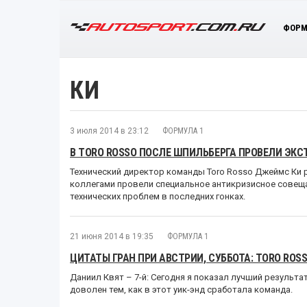
ФОРМ
КИ
3 июля 2014 в 23:12
ФОРМУЛА 1
В TORO ROSSO ПОСЛЕ ШПИЛЬБЕРГА ПРОВЕЛИ ЭК
Технический директор команды Toro Rosso Джеймс Ки р
коллегами провели специальное антикризисное совеща
технических проблем в последних гонках.
21 июня 2014 в 19:35
ФОРМУЛА 1
ЦИТАТЫ ГРАН ПРИ АВСТРИИ, СУББОТА: TORO ROS
Даниил Квят – 7-й: Сегодня я показал лучший результа
доволен тем, как в этот уик-энд сработала команда.