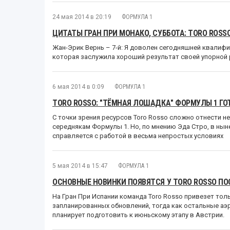
24 мая 2014 в 20:19
ФОРМУЛА 1
ЦИТАТЫ ГРАН ПРИ МОНАКО, СУББОТА: TORO ROSS
Жан-Эрик Вернь – 7-й: Я доволен сегодняшней квалифика
которая заслужила хороший результат своей упорной 
6 мая 2014 в 0:09
ФОРМУЛА 1
TORO ROSSO: "ТЁМНАЯ ЛОШАДКА" ФОРМУЛЫ 1 ГО
C точки зрения ресурсов Toro Rosso сложно отнести не
середнякам Формулы 1. Но, по мнению Эда Стро, в ны
справляется с работой в весьма непростых условиях
5 мая 2014 в 15:47
ФОРМУЛА 1
ОСНОВНЫЕ НОВИНКИ ПОЯВЯТСЯ У TORO ROSSO ПО
На Гран При Испании команда Toro Rosso привезет тол
запланированных обновлений, тогда как остальные аэ
планирует подготовить к июньскому этапу в Австрии.