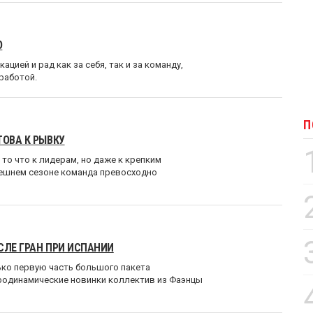
O
цией и рад как за себя, так и за команду,
работой.
П
ТОВА К РЫВКУ
 то что к лидерам, но даже к крепким
нешнем сезоне команда превосходно
СЛЕ ГРАН ПРИ ИСПАНИИ
ько первую часть большого пакета
родинамические новинки коллектив из Фаэнцы