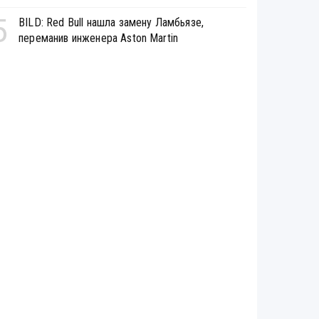
5
BILD: Red Bull нашла замену Ламбьязе,
переманив инженера Aston Martin