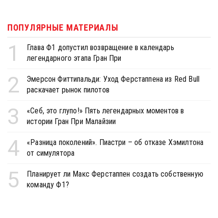
ПОПУЛЯРНЫЕ МАТЕРИАЛЫ
1
Глава Ф1 допустил возвращение в календарь
легендарного этапа Гран При
2
Эмерсон Фиттипальди: Уход Ферстаппена из Red Bull
раскачает рынок пилотов
3
«Себ, это глупо!» Пять легендарных моментов в
истории Гран При Малайзии
4
«Разница поколений». Пиастри – об отказе Хэмилтона
от симулятора
5
Планирует ли Макс Ферстаппен создать собственную
команду Ф1?