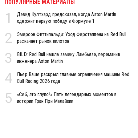
ПОПУЛЯРНЫЕ МАТЕРИАЛЫ
1
Дэвид Култхард предсказал, когда Aston Martin
одержит первую победу в Формуле 1
2
Эмерсон Фиттипальди: Уход Ферстаппена из Red Bull
раскачает рынок пилотов
3
BILD: Red Bull нашла замену Ламбьязе, переманив
инженера Aston Martin
4
Пьер Ваше раскрыл главные ограничения машины Red
Bull Racing 2026 года
5
«Себ, это глупо!» Пять легендарных моментов в
истории Гран При Малайзии