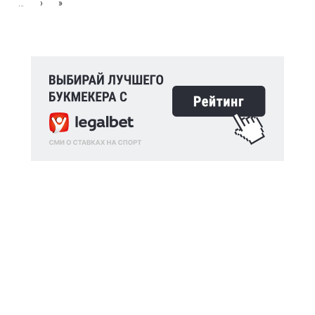
…
›
»