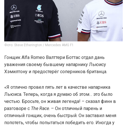
Фото: Steve Etherington / Mercedes AMG F1
Гонщик Alfa Romeo Валттери Боттас отдал дань
уважения своему бывшему напарнику Льюису
Хэмилтону и предостерёг соперников британца.
«Я отлично провел пять лет в качестве напарника
Льюиса. Теперь, когда я думаю об этом… это было
честью. Бросьте, он живая легенда! – сказал финн в
разговоре с
The Race
. – Он отличный парень и
отличный гонщик, очень быстрый. Он заставил меня
попотеть, чтобы попытаться победить его. Иногда у