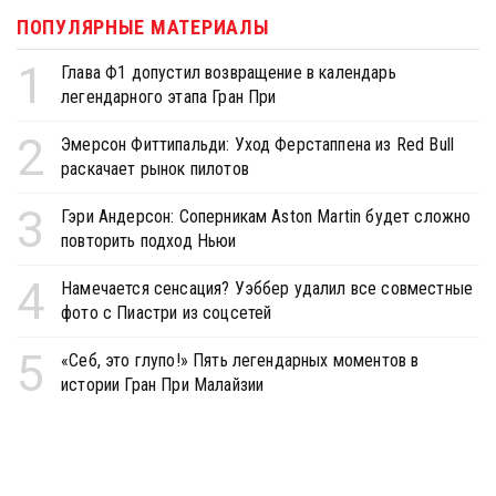
ПОПУЛЯРНЫЕ МАТЕРИАЛЫ
1
Глава Ф1 допустил возвращение в календарь
легендарного этапа Гран При
2
Эмерсон Фиттипальди: Уход Ферстаппена из Red Bull
раскачает рынок пилотов
3
Гэри Андерсон: Соперникам Aston Martin будет сложно
повторить подход Ньюи
4
Намечается сенсация? Уэббер удалил все совместные
фото с Пиастри из соцсетей
5
«Себ, это глупо!» Пять легендарных моментов в
истории Гран При Малайзии