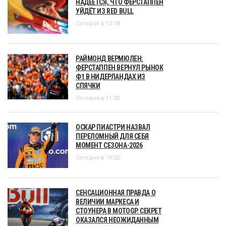
НАДЕЕТСЯ, ЧТО ФЕРСТАППЕН
УЙДЁТ ИЗ RED BULL
Сегодня в 12:18
РАЙМОНД ВЕРМЮЛЕН:
ФЕРСТАППЕН ВЕРНУЛ РЫНОК
Ф1 В НИДЕРЛАНДАХ ИЗ
СПЯЧКИ
Сегодня в 11:20
ОСКАР ПИАСТРИ НАЗВАЛ
ПЕРЕЛОМНЫЙ ДЛЯ СЕБЯ
МОМЕНТ СЕЗОНА-2026
Сегодня в 10:22
СЕНСАЦИОННАЯ ПРАВДА О
ВЕЛИЧИИ МАРКЕСА И
СТОУНЕРА В MOTOGP. СЕКРЕТ
ОКАЗАЛСЯ НЕОЖИДАННЫМ