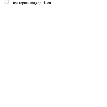
5
повторить подход Ньюи