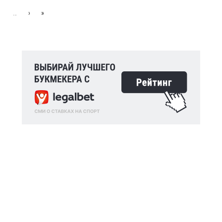
…
›
»