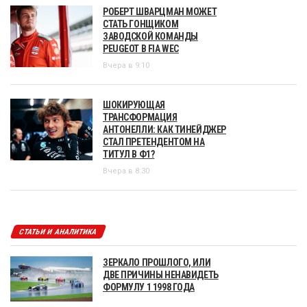
РОБЕРТ ШВАРЦМАН МОЖЕТ
СТАТЬ ГОНЩИКОМ
ЗАВОДСКОЙ КОМАНДЫ
PEUGEOT В FIA WEC
Вчера в 9:10
ШОКИРУЮЩАЯ
ТРАНСФОРМАЦИЯ
АНТОНЕЛЛИ: КАК ТИНЕЙДЖЕР
СТАЛ ПРЕТЕНДЕНТОМ НА
ТИТУЛ В Ф1?
Вчера в 8:30
СТАТЬИ И АНАЛИТИКА
ЗЕРКАЛО ПРОШЛОГО, ИЛИ
ДВЕ ПРИЧИНЫ НЕНАВИДЕТЬ
ФОРМУЛУ 1 1998 ГОДА