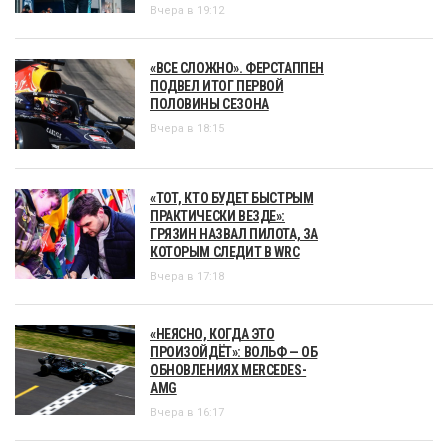
Вчера в 19:12
«ВСЕ СЛОЖНО». ФЕРСТАППЕН
ПОДВЕЛ ИТОГ ПЕРВОЙ
ПОЛОВИНЫ СЕЗОНА
Вчера в 18:15
«ТОТ, КТО БУДЕТ БЫСТРЫМ
ПРАКТИЧЕСКИ ВЕЗДЕ»:
ГРЯЗИН НАЗВАЛ ПИЛОТА, ЗА
КОТОРЫМ СЛЕДИТ В WRC
Вчера в 17:18
«НЕЯСНО, КОГДА ЭТО
ПРОИЗОЙДЁТ»: ВОЛЬФ — ОБ
ОБНОВЛЕНИЯХ MERCEDES-
AMG
Вчера в 16:17