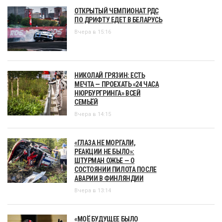
ОТКРЫТЫЙ ЧЕМПИОНАТ РДС
ПО ДРИФТУ ЕДЕТ В БЕЛАРУСЬ
Вчера в 15:16
НИКОЛАЙ ГРЯЗИН: ЕСТЬ
МЕЧТА — ПРОЕХАТЬ «24 ЧАСА
НЮРБУРГРИНГА» ВСЕЙ
СЕМЬЁЙ
Вчера в 14:15
«ГЛАЗА НЕ МОРГАЛИ,
РЕАКЦИИ НЕ БЫЛО»:
ШТУРМАН ОЖЬЕ — О
СОСТОЯНИИ ПИЛОТА ПОСЛЕ
АВАРИИ В ФИНЛЯНДИИ
Вчера в 13:14
«МОЁ БУДУЩЕЕ БЫЛО