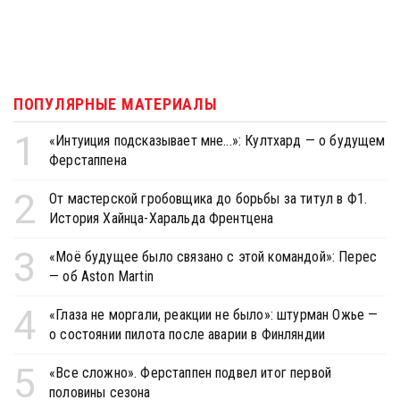
ПОПУЛЯРНЫЕ МАТЕРИАЛЫ
1
«Интуиция подсказывает мне...»: Култхард — о будущем
Ферстаппена
2
От мастерской гробовщика до борьбы за титул в Ф1.
История Хайнца-Харальда Френтцена
3
«Моё будущее было связано с этой командой»: Перес
— об Aston Martin
4
«Глаза не моргали, реакции не было»: штурман Ожье —
о состоянии пилота после аварии в Финляндии
5
«Все сложно». Ферстаппен подвел итог первой
половины сезона