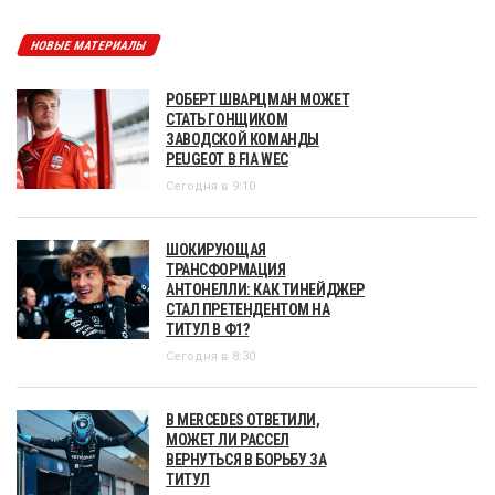
НОВЫЕ МАТЕРИАЛЫ
РОБЕРТ ШВАРЦМАН МОЖЕТ
СТАТЬ ГОНЩИКОМ
ЗАВОДСКОЙ КОМАНДЫ
PEUGEOT В FIA WEC
Сегодня в 9:10
ШОКИРУЮЩАЯ
ТРАНСФОРМАЦИЯ
АНТОНЕЛЛИ: КАК ТИНЕЙДЖЕР
СТАЛ ПРЕТЕНДЕНТОМ НА
ТИТУЛ В Ф1?
Сегодня в 8:30
В MERCEDES ОТВЕТИЛИ,
МОЖЕТ ЛИ РАССЕЛ
ВЕРНУТЬСЯ В БОРЬБУ ЗА
ТИТУЛ