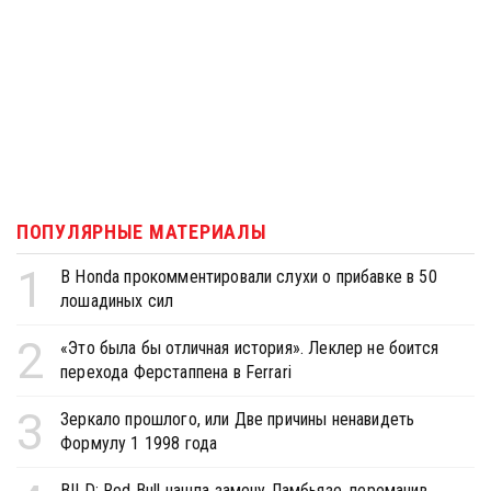
ПОПУЛЯРНЫЕ МАТЕРИАЛЫ
1
В Honda прокомментировали слухи о прибавке в 50
лошадиных сил
2
«Это была бы отличная история». Леклер не боится
перехода Ферстаппена в Ferrari
3
Зеркало прошлого, или Две причины ненавидеть
Формулу 1 1998 года
BILD: Red Bull нашла замену Ламбьязе, переманив