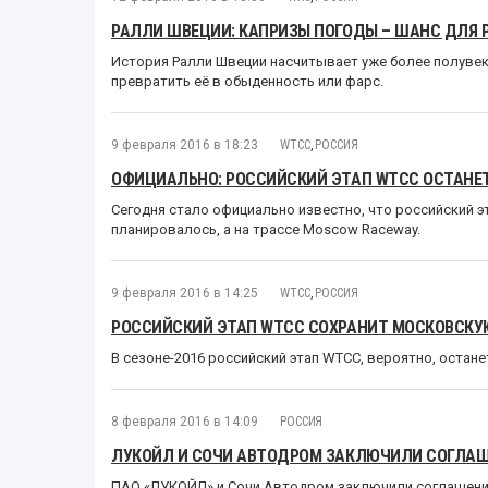
РАЛЛИ ШВЕЦИИ: КАПРИЗЫ ПОГОДЫ – ШАНС ДЛЯ 
История Ралли Швеции насчитывает уже более полувека
превратить её в обыденность или фарс.
9 февраля 2016 в 18:23
WTCC
,
РОССИЯ
ОФИЦИАЛЬНО: РОССИЙСКИЙ ЭТАП WTCC ОСТАНЕ
Сегодня стало официально известно, что российский эт
планировалось, а на трассе Moscow Raceway.
9 февраля 2016 в 14:25
WTCC
,
РОССИЯ
РОССИЙСКИЙ ЭТАП WTCC СОХРАНИТ МОСКОВСКУ
В сезоне-2016 российский этап WTCC, вероятно, остан
8 февраля 2016 в 14:09
РОССИЯ
ЛУКОЙЛ И СОЧИ АВТОДРОМ ЗАКЛЮЧИЛИ СОГЛАШ
ПАО «ЛУКОЙЛ» и Сочи Автодром заключили соглашение 