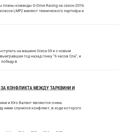
 планы команды G-Drive Racing на сезон-2016.
 классе LMP2 меняют технического партнёра и
ыступать на машине Oreca 05 и c новым
выигравшая год назад гонку "6 часов Спа", и
 победу в
З-ЗА КОНФЛИКТА МЕЖДУ ТАРКВИНИ И
вини и Юго Валент являются очень
у ними случился конфликт, в ходе которого