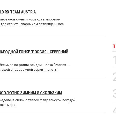
D RX TEAM AUSTRIA
имерзянов сменил команду в мировом
, где станет напарником латвийца Яниса
П
АРОДНОЙ ГОНКЕ "РОССИЯ - СЕВЕРНЫЙ
бке мира по ралли-рейдам – Баха "Россия –
 высшей внедорожной серии планеты.
АБСОЛЮТНО ЗИМНИМ И СКОЛЬЗКИМ
неделе, в связи с теплой февральской погодой
ната мира.