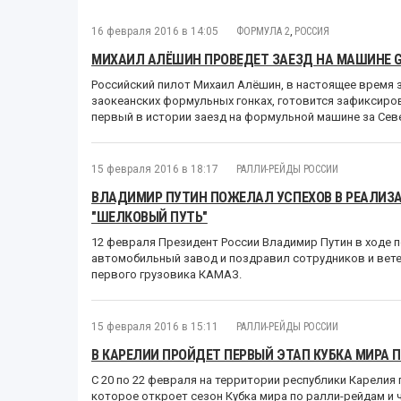
16 февраля 2016 в 14:05
ФОРМУЛА 2
,
РОССИЯ
МИХАИЛ АЛЁШИН ПРОВЕДЕТ ЗАЕЗД НА МАШИНЕ G
Российский пилот Михаил Алёшин, в настоящее время
заокеанских формульных гонках, готовится зафиксиро
первый в истории заезд на формульной машине за Се
15 февраля 2016 в 18:17
РАЛЛИ-РЕЙДЫ РОССИИ
ВЛАДИМИР ПУТИН ПОЖЕЛАЛ УСПЕХОВ В РЕАЛИЗ
"ШЕЛКОВЫЙ ПУТЬ"
12 февраля Президент России Владимир Путин в ходе п
автомобильный завод и поздравил сотрудников и вете
первого грузовика КАМАЗ.
15 февраля 2016 в 15:11
РАЛЛИ-РЕЙДЫ РОССИИ
В КАРЕЛИИ ПРОЙДЕТ ПЕРВЫЙ ЭТАП КУБКА МИРА 
С 20 по 22 февраля на территории республики Карелия 
которое откроет сезон Кубка мира по ралли-рейдам и 