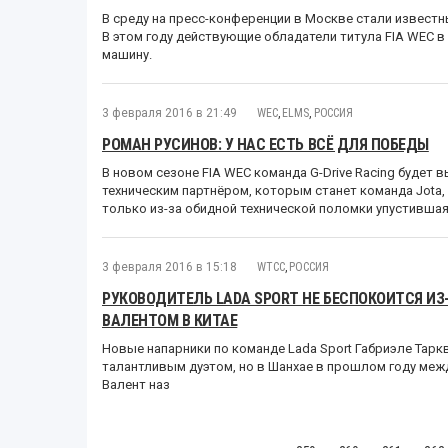
В среду на пресс-конференции в Москве стали известны
В этом году действующие обладатели титула FIA WEC в
машину.
3 февраля 2016 в 21:49
WEC
,
ELMS
,
РОССИЯ
РОМАН РУСИНОВ: У НАС ЕСТЬ ВСЁ ДЛЯ ПОБЕДЫ
В новом сезоне FIA WEC команда G-Drive Racing будет в
техническим партнёром, которым станет команда Jota, 
только из-за обидной технической поломки упустившая
3 февраля 2016 в 15:18
WTCC
,
РОССИЯ
РУКОВОДИТЕЛЬ LADA SPORT НЕ БЕСПОКОИТСЯ И
ВАЛЕНТОМ В КИТАЕ
Новые напарники по команде Lada Sport Габриэле Тарк
талантливым дуэтом, но в Шанхае в прошлом году межд
Валент наз