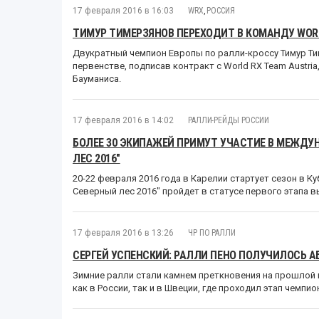
17 февраля 2016 в 16:03
WRX
,
РОССИЯ
ТИМУР ТИМЕРЗЯНОВ ПЕРЕХОДИТ В КОМАНДУ WORL
Двукратный чемпион Европы по ралли-кроссу Тимур Т
первенстве, подписав контракт с World RX Team Austria
Бауманиса.
17 февраля 2016 в 14:02
РАЛЛИ-РЕЙДЫ РОССИИ
БОЛЕЕ 30 ЭКИПАЖЕЙ ПРИМУТ УЧАСТИЕ В МЕЖДУН
ЛЕС 2016"
20-22 февраля 2016 года в Карелии стартует сезон в Ку
Северный лес 2016" пройдет в статусе первого этапа
17 февраля 2016 в 13:26
ЧР ПО РАЛЛИ
СЕРГЕЙ УСПЕНСКИЙ: РАЛЛИ ПЕНО ПОЛУЧИЛОСЬ 
Зимние ралли стали камнем преткновения на прошлой 
как в России, так и в Швеции, где проходил этап чемпио