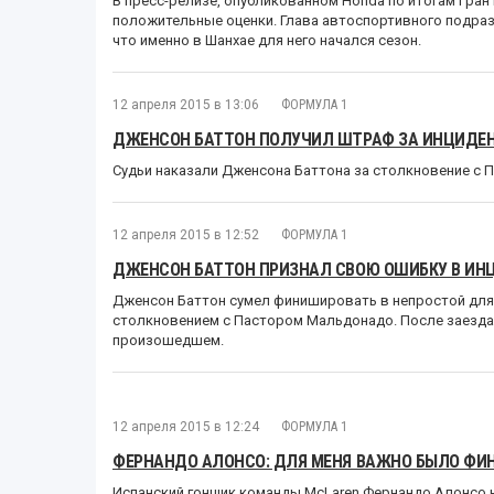
В пресс-релизе, опубликованном Honda по итогам Гран
положительные оценки. Глава автоспортивного подраз
что именно в Шанхае для него начался сезон.
12 апреля 2015 в 13:06
ФОРМУЛА 1
ДЖЕНСОН БАТТОН ПОЛУЧИЛ ШТРАФ ЗА ИНЦИДЕ
Судьи наказали Дженсона Баттона за столкновение с 
12 апреля 2015 в 12:52
ФОРМУЛА 1
ДЖЕНСОН БАТТОН ПРИЗНАЛ СВОЮ ОШИБКУ В ИН
Дженсон Баттон сумел финишировать в непростой для
столкновением с Пастором Мальдонадо. После заезда 
произошедшем.
12 апреля 2015 в 12:24
ФОРМУЛА 1
ФЕРНАНДО АЛОНСО: ДЛЯ МЕНЯ ВАЖНО БЫЛО ФИН
Испанский гонщик команды McLaren Фернандо Алонсо н