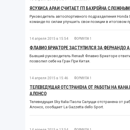
ЯСУХИСА АРАИ СЧИТАЕТ ГП БАХРЕЙНА СЛОЖНЫМ
Руководитель автоспортивного подразделения Honda Яс
команде по силам улучшить свои позиции в итоговом 
14 апреля 2015 в 15:54
ФОРМУЛА 1
ФЛАВИО БРИАТОРЕ ЗАСТУПИЛСЯ ЗА ФЕРНАНДО 
Бывший руководитель Renault Флавио Бриаторе ответи
позволил себе на Гран При Китая.
14 апреля 2015 в 15:46
ФОРМУЛА 1
ТЕЛЕВЕДУЩАЯ ОТСТРАНЕНА ОТ РАБОТЫ НА КАНАЛ
АЛОНСО
Телеведущая Sky Italia Паола Салуцци отстранена от р
Алонсо, сообщает La Gazzetta dello Sport.
14 апреля 2015 в 13:54
ФОРМУЛА 1