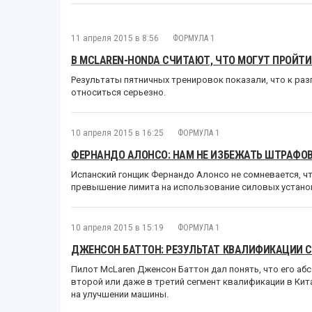
11 апреля 2015 в 8:56
ФОРМУЛА 1
В MCLAREN-HONDA СЧИТАЮТ, ЧТО МОГУТ ПРОЙТ
Результаты пятничных тренировок показали, что к ра
относиться серьезно.
10 апреля 2015 в 16:25
ФОРМУЛА 1
ФЕРНАНДО АЛОНСО: НАМ НЕ ИЗБЕЖАТЬ ШТРАФОВ
Испанский гонщик Фернандо Алонсо не сомневается, ч
превышение лимита на использование силовых установ
10 апреля 2015 в 15:19
ФОРМУЛА 1
ДЖЕНСОН БАТТОН: РЕЗУЛЬТАТ КВАЛИФИКАЦИИ С
Пилот McLaren Дженсон Баттон дал понять, что его абс
второй или даже в третий сегмент квалификации в Ки
на улучшении машины.