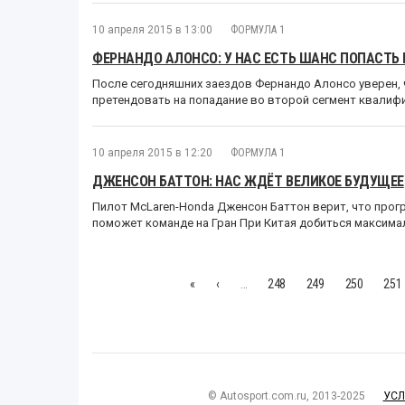
10 апреля 2015 в 13:00
ФОРМУЛА 1
ФЕРНАНДО АЛОНСО: У НАС ЕСТЬ ШАНС ПОПАСТЬ 
После сегодняшних заездов Фернандо Алонсо уверен, ч
претендовать на попадание во второй сегмент квалифи
10 апреля 2015 в 12:20
ФОРМУЛА 1
ДЖЕНСОН БАТТОН: НАС ЖДЁТ ВЕЛИКОЕ БУДУЩЕЕ
Пилот McLaren-Honda Дженсон Баттон верит, что прогр
поможет команде на Гран При Китая добиться максима
«
‹
…
248
249
250
251
© Autosport.com.ru, 2013-2025
УСЛ