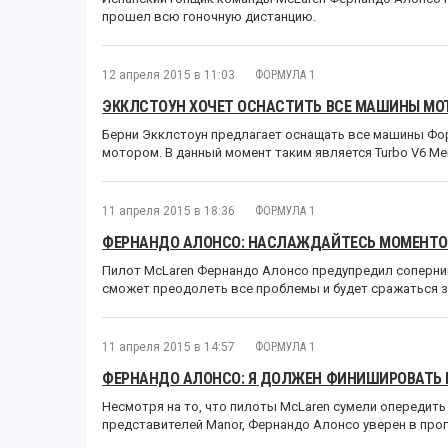
прошел всю гоночную дистанцию.
12 апреля 2015 в 11:03
ФОРМУЛА 1
ЭККЛСТОУН ХОЧЕТ ОСНАСТИТЬ ВСЕ МАШИНЫ МО
Берни Экклстоун предлагает оснащать все машины Фо
мотором. В данный момент таким является Turbo V6 Me
11 апреля 2015 в 18:36
ФОРМУЛА 1
ФЕРНАНДО АЛОНСО: НАСЛАЖДАЙТЕСЬ МОМЕНТО
Пилот McLaren Фернандо Алонсо предупредил соперник
сможет преодолеть все проблемы и будет сражаться з
11 апреля 2015 в 14:57
ФОРМУЛА 1
ФЕРНАНДО АЛОНСО: Я ДОЛЖЕН ФИНИШИРОВАТЬ В
Несмотря на то, что пилоты McLaren сумели опередить
представителей Manor, Фернандо Алонсо уверен в прог