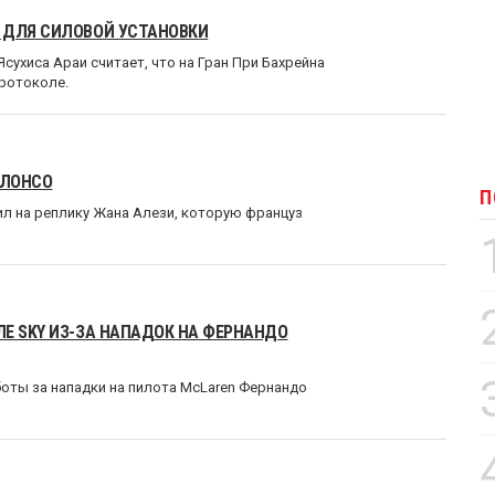
 ДЛЯ СИЛОВОЙ УСТАНОВКИ
ухиса Араи считает, что на Гран При Бахрейна
протоколе.
АЛОНСО
П
л на реплику Жана Алези, которую француз
Е SKY ИЗ-ЗА НАПАДОК НА ФЕРНАНДО
аботы за нападки на пилота McLaren Фернандо