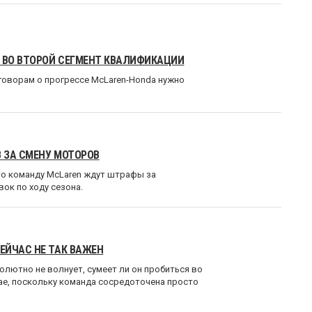
И ВО ВТОРОЙ СЕГМЕНТ КВАЛИФИКАЦИИ
зговорам о прогрессе McLaren-Honda нужно
 ЗА СМЕНУ МОТОРОВ
то команду McLaren ждут штрафы за
ок по ходу сезона.
ЕЙЧАС НЕ ТАК ВАЖЕН
олютно не волнует, сумеет ли он пробиться во
тае, поскольку команда сосредоточена просто