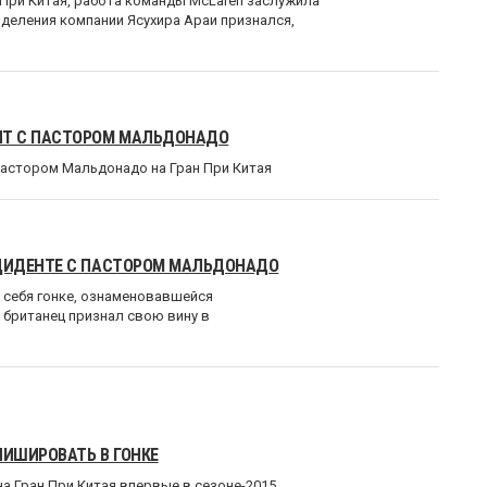
 При Китая, работа команды McLaren заслужила
деления компании Ясухира Араи признался,
НТ С ПАСТОРОМ МАЛЬДОНАДО
Пастором Мальдонадо на Гран При Китая
ЦИДЕНТЕ С ПАСТОРОМ МАЛЬДОНАДО
 себя гонке, ознаменовавшейся
британец признал свою вину в
ИШИРОВАТЬ В ГОНКЕ
а Гран При Китая впервые в сезоне-2015