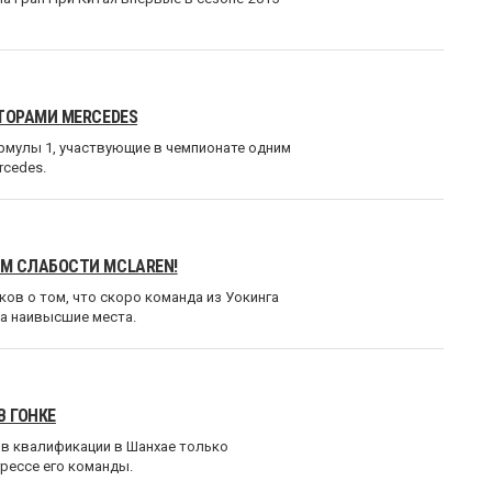
ТОРАМИ MERCEDES
рмулы 1, участвующие в чемпионате одним
rcedes.
М СЛАБОСТИ MCLAREN!
ов о том, что скоро команда из Уокинга
а наивысшие места.
 ГОНКЕ
 в квалификации в Шанхае только
рессе его команды.