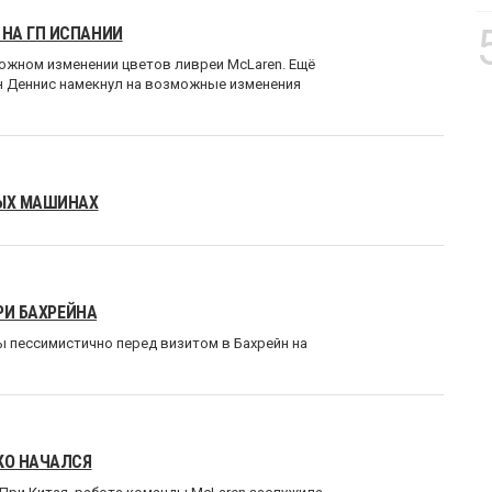
НА ГП ИСПАНИИ
ожном изменении цветов ливреи McLaren. Ещё
он Деннис намекнул на возможные изменения
НЫХ МАШИНАХ
РИ БАХРЕЙНА
ны пессимистично перед визитом в Бахрейн на
КО НАЧАЛСЯ