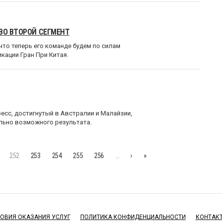
ВО ВТОРОЙ СЕГМЕНТ
то теперь его команде будем по силам
кации Гран При Китая.
есс, достигнутый в Австралии и Малайзии,
льно возможного результата.
252
253
254
255
256
…
›
»
ОВИЯ ОКАЗАНИЯ УСЛУГ
ПОЛИТИКА КОНФИДЕНЦИАЛЬНОСТИ
КОНТАК