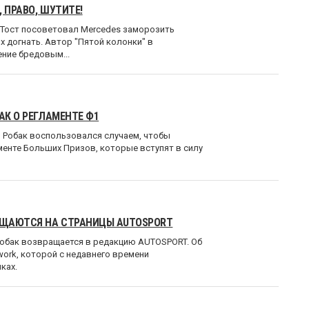
 ПРАВО, ШУТИТЕ!
 Тост посоветовал Mercedes заморозить
х догнать. Автор "Пятой колонки" в
ние бредовым...
АК О РЕГЛАМЕНТЕ Ф1
 Робак воспользовался случаем, чтобы
менте Больших Призов, которые вступят в силу
РАЩАЮТСЯ НА СТРАНИЦЫ AUTOSPORT
Робак возвращается в редакцию AUTOSPORT. Об
work, которой с недавнего времени
ках.