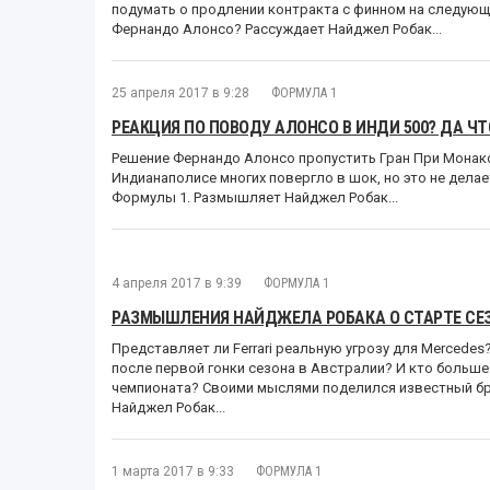
подумать о продлении контракта с финном на следующи
Фернандо Алонсо? Рассуждает Найджел Робак...
25 апреля 2017 в 9:28
ФОРМУЛА 1
РЕАКЦИЯ ПО ПОВОДУ АЛОНСО В ИНДИ 500? ДА Ч
Решение Фернандо Алонсо пропустить Гран При Монако 
Индианаполисе многих повергло в шок, но это не дела
Формулы 1. Размышляет Найджел Робак...
4 апреля 2017 в 9:39
ФОРМУЛА 1
РАЗМЫШЛЕНИЯ НАЙДЖЕЛА РОБАКА О СТАРТЕ СЕ
Представляет ли Ferrari реальную угрозу для Mercede
после первой гонки сезона в Австралии? И кто больше
чемпионата? Своими мыслями поделился известный б
Найджел Робак...
1 марта 2017 в 9:33
ФОРМУЛА 1