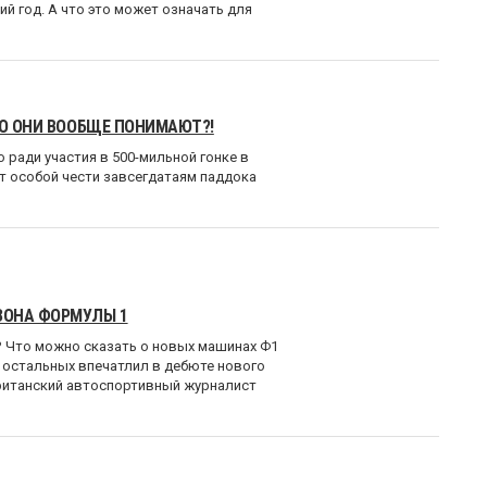
й год. А что это может означать для
ТО ОНИ ВООБЩЕ ПОНИМАЮТ?!
ради участия в 500-мильной гонке в
ет особой чести завсегдатаям паддока
ЗОНА ФОРМУЛЫ 1
s? Что можно сказать о новых машинах Ф1
 остальных впечатлил в дебюте нового
ританский автоспортивный журналист