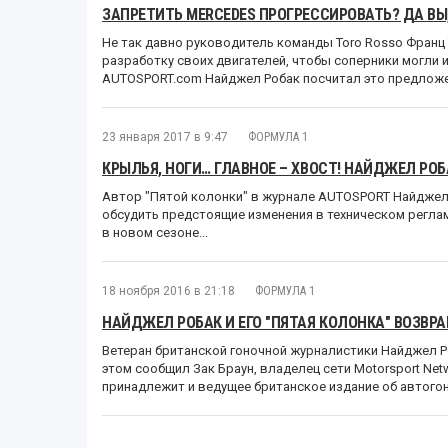
ЗАПРЕТИТЬ MERCEDES ПРОГРЕССИРОВАТЬ? ДА ВЫ,
Не так давно руководитель команды Toro Rosso Франц
разработку своих двигателей, чтобы соперники могли и
AUTOSPORT.com Найджел Робак посчитал это предложе
23 января 2017 в 9:47
ФОРМУЛА 1
КРЫЛЬЯ, НОГИ… ГЛАВНОЕ – ХВОСТ! НАЙДЖЕЛ РОБ
Автор "Пятой колонки" в журнале AUTOSPORT Найджел
обсудить предстоящие изменения в техническом регла
в новом сезоне...
18 ноября 2016 в 21:18
ФОРМУЛА 1
НАЙДЖЕЛ РОБАК И ЕГО "ПЯТАЯ КОЛОНКА" ВОЗВ
Ветеран британской гоночной журналистики Найджел 
этом сообщил Зак Браун, владелец сети Motorsport Net
принадлежит и ведущее британское издание об автогон