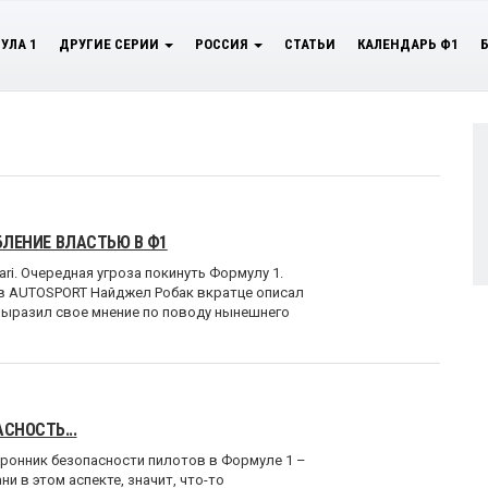
УЛА 1
ДРУГИЕ СЕРИИ
РОССИЯ
СТАТЬИ
КАЛЕНДАРЬ Ф1
ЕБЛЕНИЕ ВЛАСТЬЮ В Ф1
ri. Очередная угроза покинуть Формулу 1.
 в AUTOSPORT Найджел Робак вкратце описал
выразил свое мнение по поводу нынешнего
СНОСТЬ...
оронник безопасности пилотов в Формуле 1 –
и в этом аспекте, значит, что-то