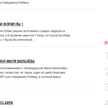
 Найджелу Робаку...
ИИ ФОРМУЛЫ 1
ел Робак решил вспомнить самую жаркую в
ом, а в прямом смысле. Гонку, которой вообще
 1 была бы неполной...
П
ВНЯ ЖИЛЯ ВИЛЬНЁВА
 воспоминания о легендарном Жиле Вильнёве.
х талантов, но лишь один из действующих
RT.com Найджелу Робаку, в полной мере
MCLAREN