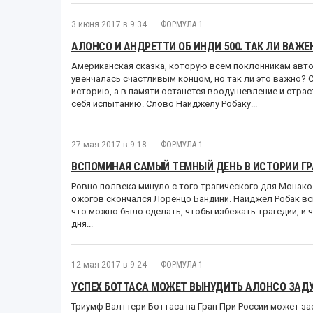
3 июня 2017 в 9:34
ФОРМУЛА 1
АЛОНСО И АНДРЕТТИ ОБ ИНДИ 500. ТАК ЛИ ВАЖЕ
Американская сказка, которую всем поклонникам авто
увенчалась счастливым концом, но так ли это важно? С
историю, а в памяти останется воодушевление и страс
себя испытанию. Слово Найджелу Робаку...
27 мая 2017 в 9:18
ФОРМУЛА 1
ВСПОМИНАЯ САМЫЙ ТЕМНЫЙ ДЕНЬ В ИСТОРИИ ГРА
Ровно полвека минуло с того трагического для Монако 
ожогов скончался Лоренцо Бандини. Найджел Робак вс
что можно было сделать, чтобы избежать трагедии, и 
дня...
12 мая 2017 в 9:24
ФОРМУЛА 1
УСПЕХ БОТТАСА МОЖЕТ ВЫНУДИТЬ АЛОНСО ЗАДУ
Триумф Валттери Боттаса на Гран При России может з