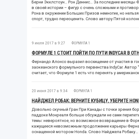
Берни Экклстоун… Рон Деннис… За последние месяцы Ф
в своей истории – фигур с очень сложными и противо
Рона в окружении Больших Призов немногие, но нельзя 
спорт, трудно переоценить. Слово автору Пятой колон
9 июля 2017 в 9:27
ФОРМУЛА 1
ФОРМУЛЕ 1 СТОИТ ПОЙТИ ПО ПУТИ INDYCAR В О
Фернандо Алонсо выразил восхищение от участия в гон
заокеанского формульного первенства IndyCar. Автор
считает, что Формуле 1 есть что перенять у американск
20 июня 2017 в 9:34
ФОРМУЛА 1
НАЙДЖЕЛ РОБАК: ВЕРНИТЕ КУБИЦУ, УБЕРИТЕ HON
Довольно скучный Гран При Канады с точки зрения бор
паддоке Монреаля больше обсуждали не сами перипети
темы: невероятное, но возможное возвращение в Форму
кажущееся невозможным продолжение карьеры Фернан
оснащенной мотором Honda. Слово Найджела Робаку...