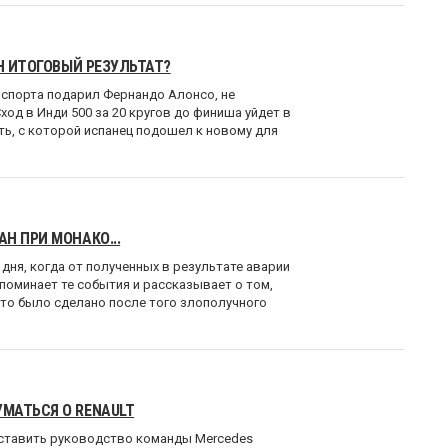
Н ИТОГОВЫЙ РЕЗУЛЬТАТ?
спорта подарил Фернандо Алонсо, не
ход в Инди 500 за 20 кругов до финиша уйдет в
ть, с которой испанец подошел к новому для
Н ПРИ МОНАКО...
дня, когда от полученных в результате аварии
поминает те события и рассказывает о том,
что было сделано после того злополучного
МАТЬСЯ О RENAULT
аставить руководство команды Mercedes