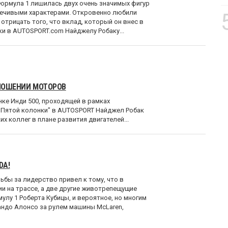
ормула 1 лишилась двух очень значимых фигур
речивыми характерами. Откровенно любили
отрицать того, что вклад, который он внес в
ки в AUTOSPORT.com Найджелу Робаку...
ТНОШЕНИИ МОТОРОВ
ке Инди 500, проходящей в рамках
 "Пятой колонки" в AUTOSPORT Найджел Робак
их коллег в плане развития двигателей...
DA!
ьбы за лидерство привел к тому, что в
и на трассе, а две другие животрепещущие
лу 1 Роберта Кубицы, и вероятное, но многим
до Алонсо за рулем машины McLaren,