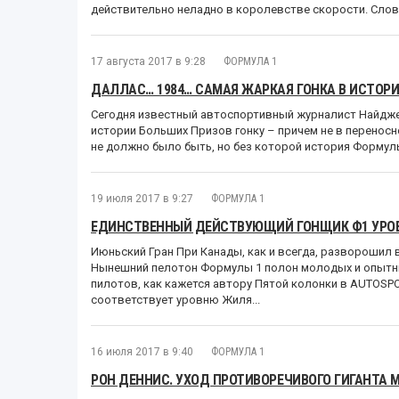
действительно неладно в королевстве скорости. Слово
17 августа 2017 в 9:28
ФОРМУЛА 1
ДАЛЛАС… 1984… САМАЯ ЖАРКАЯ ГОНКА В ИСТОР
Сегодня известный автоспортивный журналист Найдж
истории Больших Призов гонку – причем не в переносн
не должно было быть, но без которой история Формулы
19 июля 2017 в 9:27
ФОРМУЛА 1
ЕДИНСТВЕННЫЙ ДЕЙСТВУЮЩИЙ ГОНЩИК Ф1 УРО
Июньский Гран При Канады, как и всегда, разворошил
Нынешний пелотон Формулы 1 полон молодых и опытны
пилотов, как кажется автору Пятой колонки в AUTOSPO
соответствует уровню Жиля...
16 июля 2017 в 9:40
ФОРМУЛА 1
РОН ДЕННИС. УХОД ПРОТИВОРЕЧИВОГО ГИГАНТА 