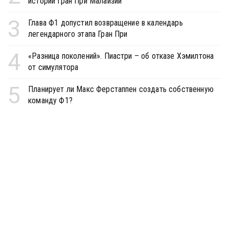
истории Гран При Малайзии
3
Глава Ф1 допустил возвращение в календарь
легендарного этапа Гран При
4
«Разница поколений». Пиастри – об отказе Хэмилтона
от симулятора
5
Планирует ли Макс Ферстаппен создать собственную
команду Ф1?