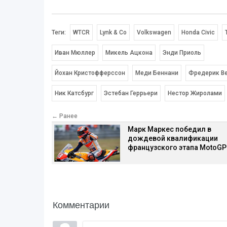
Теги:
WTCR
Lynk & Co
Volkswagen
Honda Civic
Иван Мюллер
Микель Ацкона
Энди Приоль
Йохан Кристофферссон
Меди Беннани
Фредерик В
Ник Катсбург
Эстебан Геррьери
Нестор Жиролами
← Ранее
Марк Маркес победил в
дождевой квалификации
французского этапа MotoGP
Комментарии