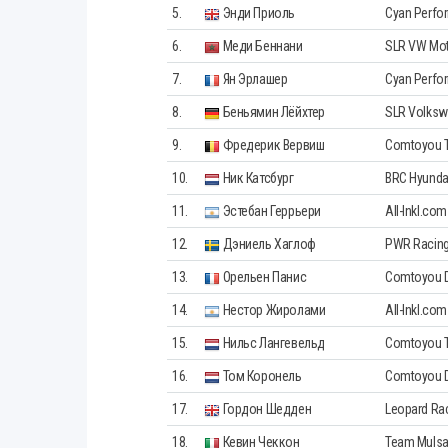
5.
Энди Приоль
Cyan Perfo
6.
Меди Беннани
SLR VW Mot
7.
Ян Эрлашер
Cyan Perfo
8.
Беньямин Лёйхтер
SLR Volks
9.
Фредерик Вервиш
Comtoyou T
10.
Ник Катсбург
BRC Hyunda
11.
Эстебан Геррьери
All-Inkl.co
12.
Дэниель Хаглоф
PWR Racin
13.
Орельен Панис
Comtoyou 
14.
Нестор Жиролами
All-Inkl.co
15.
Нильс Лангевельд
Comtoyou T
16.
Том Коронель
Comtoyou 
17.
Гордон Шедден
Leopard Ra
18.
Кевин Чеккон
Team Muls