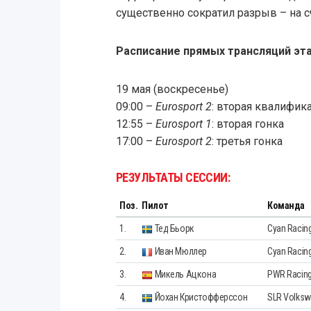
существенно сократил разрыв – на с
Расписание прямых трансляций эт
19 мая (воскресенье)
09:00 –
Eurosport 2
: вторая квалифик
12:55 –
Eurosport 1
: вторая гонка
17:00 –
Eurosport 2
: третья гонка
РЕЗУЛЬТАТЫ СЕССИИ:
Поз.
Пилот
Команда
1.
Тед Бьорк
Cyan Racing
2.
Иван Мюллер
Cyan Racing
3.
Микель Ацкона
PWR Racin
4.
Йохан Кристофферссон
SLR Volks