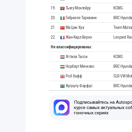
19.
Тьягу Монтейру
KCMG
20.
Габриэле Тарквини
BRC Hyunda
21.
Ma Цин Хуа
Team Muls
22.
Жан-Карл Вернэ
Leopard Ra
Не классифицированы:
Аттила Тасси
KCMG
Норберт Мичелис
BRC Hyunda
Роб Хафф
SLR VW Mot
Аугушту Фарфус
BRC Hyunda
Подписывайтесь на Autospor
курсе самых актуальных со
гоночных сериях