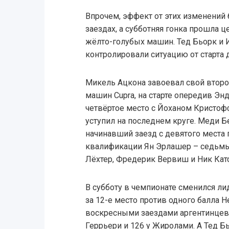
Впрочем, эффект от этих изменений
заездах, а субботняя гонка прошла 
жёлто-голубых машин. Тед Бьорк и
контролировали ситуацию от старта 
Микель Ацкона завоевал свой второй
машин Cupra, на старте опередив Эн
четвёртое место с Йоханом Кристофф
уступил на последнем круге. Меди 
начинавший заезд с девятого места 
квалификации Ян Эрлашер – седьмы
Лёхтер, Фредерик Вервиш и Ник Катс
В субботу в чемпионате сменился лид
за 12-е место против одного балла Н
воскресными заездами аргентинцев р
Геррьери и 126 у Жиролами. А Тед Б