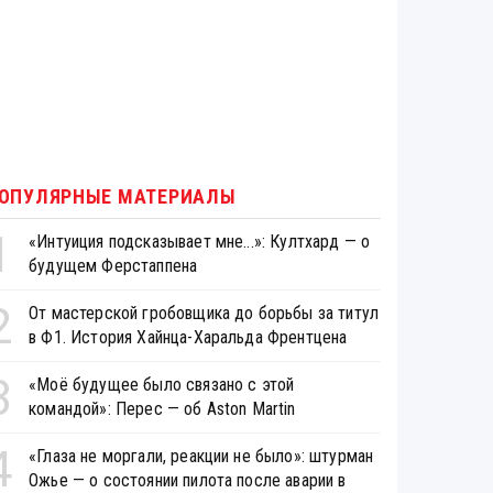
ОПУЛЯРНЫЕ МАТЕРИАЛЫ
1
«Интуиция подсказывает мне...»: Култхард — о
будущем Ферстаппена
2
От мастерской гробовщика до борьбы за титул
в Ф1. История Хайнца-Харальда Френтцена
3
«Моё будущее было связано с этой
командой»: Перес — об Aston Martin
4
«Глаза не моргали, реакции не было»: штурман
Ожье — о состоянии пилота после аварии в