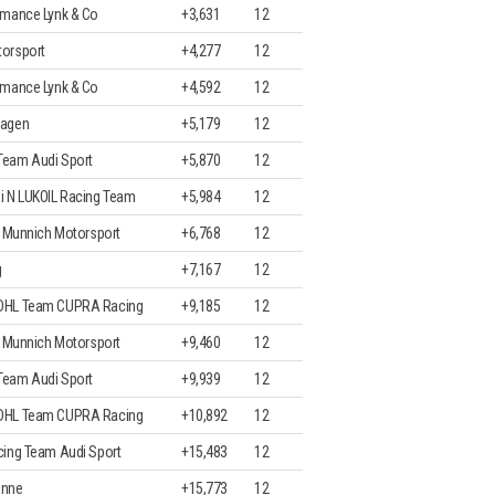
rmance Lynk & Co
+3,631
12
orsport
+4,277
12
rmance Lynk & Co
+4,592
12
wagen
+5,179
12
eam Audi Sport
+5,870
12
i N LUKOIL Racing Team
+5,984
12
m Munnich Motorsport
+6,768
12
g
+7,167
12
DHL Team CUPRA Racing
+9,185
12
m Munnich Motorsport
+9,460
12
eam Audi Sport
+9,939
12
DHL Team CUPRA Racing
+10,892
12
cing Team Audi Sport
+15,483
12
anne
+15,773
12