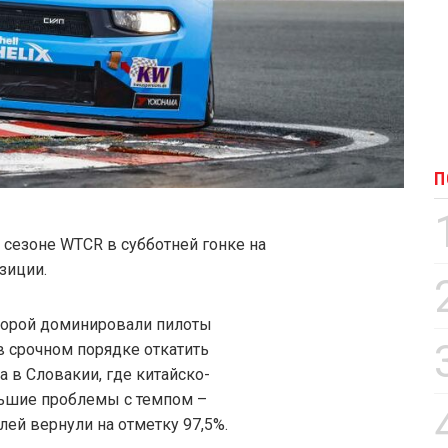
П
 сезоне WTCR в субботней гонке на
озиции.
оторой доминировали пилоты
в срочном порядке откатить
а в Словакии, где китайско-
шие проблемы с темпом –
лей вернули на отметку 97,5%.