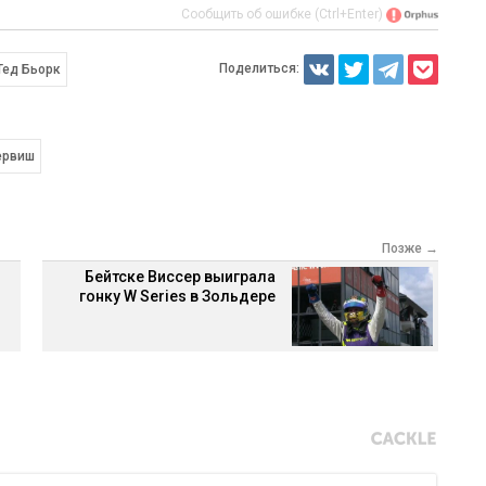
Сообщить об ошибке (Ctrl+Enter)
Поделиться:
Тед Бьорк
ервиш
Позже →
Бейтске Виссер выиграла
гонку W Series в Зольдере