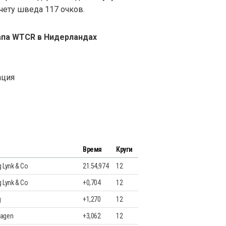
чету шведа 117 очков.
апа WTCR в Нидерландах
ация
Время
Круги
 Lynk & Co
21.54,974
12
 Lynk & Co
+0,704
12
g
+1,270
12
wagen
+3,062
12