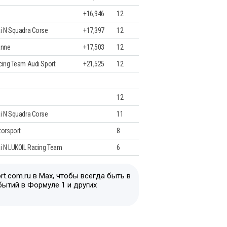
+16,946
12
i N Squadra Corse
+17,397
12
anne
+17,503
12
cing Team Audi Sport
+21,525
12
12
i N Squadra Corse
11
orsport
8
i N LUKOIL Racing Team
6
t.com.ru в Max, чтобы всегда быть в
бытий в Формуле 1 и других