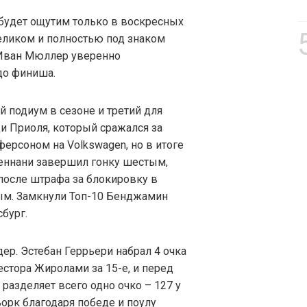
 будет ощутим только в воскресных
целиком и полностью под знаком
 Иван Мюллер уверенно
до финиша.
 подиум в сезоне и третий для
ди Приоля, который сражался за
ерсоном на Volkswagen, но в итоге
Беннани завершил гонку шестым,
после штрафа за блокировку в
м. Замкнули Топ-10 Бенджамин
бург.
ер. Эстебан Геррьери набрал 4 очка
естора Жиролами за 15-е, и перед
азделяет всего одно очко – 127 у
ьорк благодаря победе и поулу