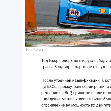
Фото: FIA WTCR
Тед Бьорк одержал вторую победу в
трассе Зандворт, стартовав с поул-п
После
утренней квалификации
, в к
Lynk&Co, промоутеры серии решили 
решение по BoP, принятое после этап
шведские машины испытывали боль
ограничение на мощность их двигате