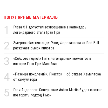
ПОПУЛЯРНЫЕ МАТЕРИАЛЫ
1
Глава Ф1 допустил возвращение в календарь
легендарного этапа Гран При
2
Эмерсон Фиттипальди: Уход Ферстаппена из Red Bull
раскачает рынок пилотов
3
«Себ, это глупо!» Пять легендарных моментов в
истории Гран При Малайзии
4
«Разница поколений». Пиастри – об отказе Хэмилтона
от симулятора
5
Гэри Андерсон: Соперникам Aston Martin будет сложно
повторить подход Ньюи