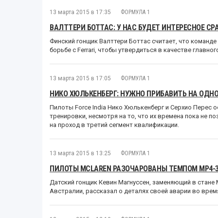
13 марта 2015 в 17:35
ФОРМУЛА 1
ВАЛТТЕРИ БОТТАС: У НАС БУДЕТ ИНТЕРЕСНОЕ СРА
Финский гонщик Валттери Боттас считает, что команде 
борьбе с Ferrari, чтобы утвердиться в качестве главно
13 марта 2015 в 17:05
ФОРМУЛА 1
НИКО ХЮЛЬКЕНБЕРГ: НУЖНО ПРИБАВИТЬ НА ОДНО
Пилоты Force India Нико Хюлькенберг и Серхио Перес
тренировки, несмотря на то, что их времена пока не 
на проход в третий сегмент квалификации.
13 марта 2015 в 13:25
ФОРМУЛА 1
ПИЛОТЫ MCLAREN РАЗОЧАРОВАНЫ ТЕМПОМ МР4-
Датский гонщик Кевин Магнуссен, заменяющий в стане 
Австралии, рассказал о деталях своей аварии во врем