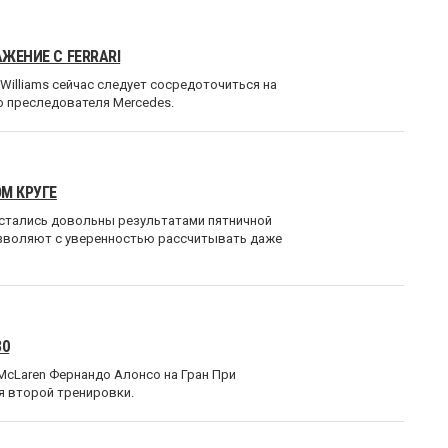
ЖЕНИЕ С FERRARI
Williams сейчас следует сосредоточиться на
го преследователя Mercedes.
М КРУГЕ
 остались довольны результатами пятничной
позволяют с уверенностью рассчитывать даже
30
McLaren Фернандо Алонсо на Гран При
я второй тренировки.