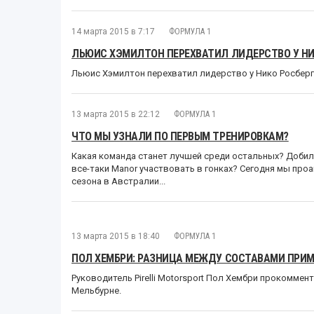
14 марта 2015 в 7:17
ФОРМУЛА 1
ЛЬЮИС ХЭМИЛТОН ПЕРЕХВАТИЛ ЛИДЕРСТВО У НИК
Льюис Хэмилтон перехватил лидерство у Нико Росберг
13 марта 2015 в 22:12
ФОРМУЛА 1
ЧТО МЫ УЗНАЛИ ПО ПЕРВЫМ ТРЕНИРОВКАМ?
Какая команда станет лучшей среди остальных? Добили
все-таки Manor участвовать в гонках? Сегодня мы про
сезона в Австралии...
13 марта 2015 в 18:40
ФОРМУЛА 1
ПОЛ ХЕМБРИ: РАЗНИЦА МЕЖДУ СОСТАВАМИ ПРИМЕ
Руководитель Pirelli Motorsport Пол Хембри прокомме
Мельбурне.