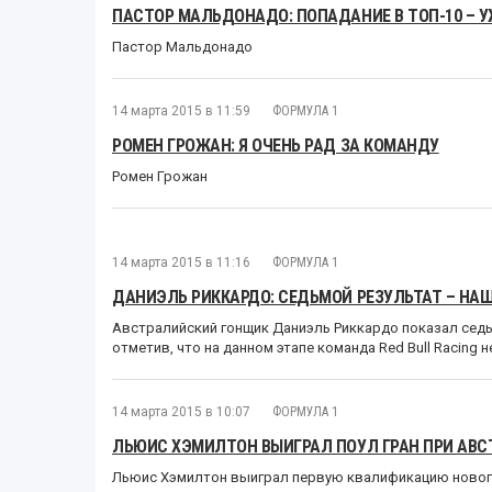
ПАСТОР МАЛЬДОНАДО: ПОПАДАНИЕ В ТОП-10 – 
Пастор Мальдонадо
14 марта 2015 в 11:59
ФОРМУЛА 1
РОМЕН ГРОЖАН: Я ОЧЕНЬ РАД ЗА КОМАНДУ
Ромен Грожан
14 марта 2015 в 11:16
ФОРМУЛА 1
ДАНИЭЛЬ РИККАРДО: СЕДЬМОЙ РЕЗУЛЬТАТ – НА
Австралийский гонщик Даниэль Риккардо показал седь
отметив, что на данном этапе команда Red Bull Racing 
14 марта 2015 в 10:07
ФОРМУЛА 1
ЛЬЮИС ХЭМИЛТОН ВЫИГРАЛ ПОУЛ ГРАН ПРИ АВ
Льюис Хэмилтон выиграл первую квалификацию новог