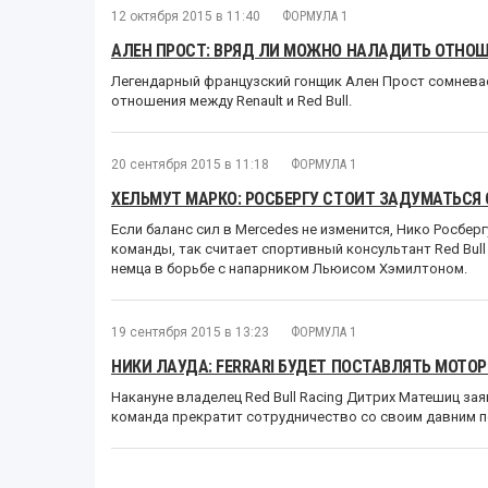
12 октября 2015 в 11:40
ФОРМУЛА 1
АЛЕН ПРОСТ: ВРЯД ЛИ МОЖНО НАЛАДИТЬ ОТНОШЕ
Легендарный французский гонщик Ален Прост сомневае
отношения между Renault и Red Bull.
20 сентября 2015 в 11:18
ФОРМУЛА 1
ХЕЛЬМУТ МАРКО: РОСБЕРГУ СТОИТ ЗАДУМАТЬСЯ 
Если баланс сил в Mercedes не изменится, Нико Росбе
команды, так считает спортивный консультант Red Bull
немца в борьбе с напарником Льюисом Хэмилтоном.
19 сентября 2015 в 13:23
ФОРМУЛА 1
НИКИ ЛАУДА: FERRARI БУДЕТ ПОСТАВЛЯТЬ МОТОРЫ
Накануне владелец Red Bull Racing Дитрих Матешиц зая
команда прекратит сотрудничество со своим давним п