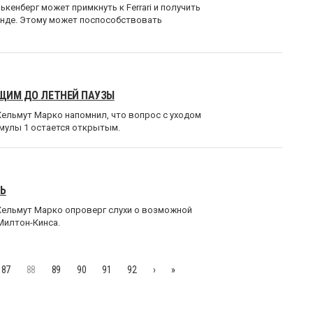
ькенберг может примкнуть к Ferrari и получить
нде. Этому может поспособствовать
УЩИМ ДО ЛЕТНЕЙ ПАУЗЫ
Хельмут Марко напомнил, что вопрос с уходом
мулы 1 остается открытым.
ШЬ
Хельмут Марко опроверг слухи о возможной
Милтон-Кинса.
87
88
89
90
91
92
›
»