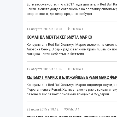
Есть вероятность, что с 2017 года двигатели Red Bull R
Ferrari. Действующее соглашение на поставку силовых у
скорее всего, договор продлен не будет.
14 августа 2015 в 10:25
ФОРМУЛА 1
КОМАНДА МЕЧТЫ ХЕЛЬМУТА МАРКО
Консультант Red Bull Хельмут Марко включил в свою 
Айртона Сенну. В один ряд с великим бразильцем он пос
гонщика Ferrari Себастьяна Феттеля.
12 августа 2015 в 11:36
ФОРМУЛА 1
ХЕЛЬМУТ МАРКО: В БЛИЖАЙШЕЕ ВРЕМЯ МАКС ФЕРС
Консультант Red Bull Хельмут Марко опроверг слухи, 
Ферстаппена в Ferrari. Хельмут уже не раз отрицал сп
сезоне Макс станет основным гонщиком Скудерии.
28 июля 2015 в 18:12
ФОРМУЛА 1