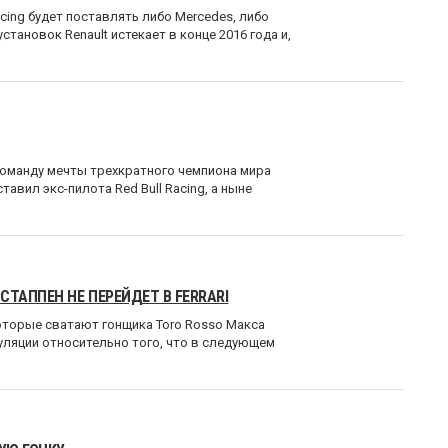
acing будет поставлять либо Mercedes, либо
становок Renault истекает в конце 2016 года и,
команду мечты трехкратного чемпиона мира
тавил экс-пилота Red Bull Racing, а ныне
ТАППЕН НЕ ПЕРЕЙДЕТ В FERRARI
которые сватают гонщика Toro Rosso Макса
екуляции относительно того, что в следующем