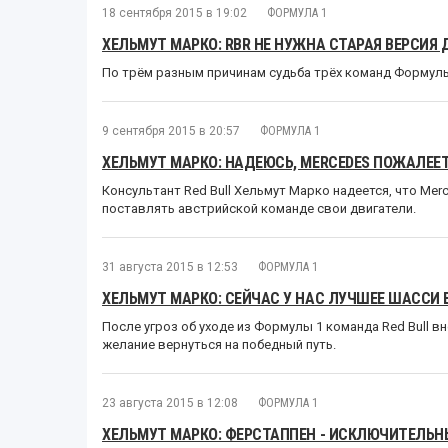
18 сентября 2015 в 19:02
ФОРМУЛА 1
ХЕЛЬМУТ МАРКО: RBR НЕ НУЖНА СТАРАЯ ВЕРСИЯ 
По трём разным причинам судьба трёх команд Формулы
9 сентября 2015 в 20:57
ФОРМУЛА 1
ХЕЛЬМУТ МАРКО: НАДЕЮСЬ, MERCEDES ПОЖАЛЕЕТ 
Консультант Red Bull Хельмут Марко надеется, что Me
поставлять австрийской команде свои двигатели.
31 августа 2015 в 12:53
ФОРМУЛА 1
ХЕЛЬМУТ МАРКО: СЕЙЧАС У НАС ЛУЧШЕЕ ШАССИ 
После угроз об уходе из Формулы 1 команда Red Bull 
желание вернуться на победный путь.
23 августа 2015 в 12:08
ФОРМУЛА 1
ХЕЛЬМУТ МАРКО: ФЕРСТАППЕН - ИСКЛЮЧИТЕЛЬН