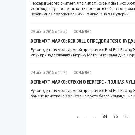
Герхард Бергер считает, что пилот Force India Нико Хюл
долгожданную возможность проявить себя в топ-кома
незавидное положение Кими Райкконена в Скудерии.
29 июня 2015 в 15:56
ФОРМУЛА 1
ХЕЛЬМУТ МАРКО: RED BULL ОПРЕДЕЛИТСЯ С БУД
Руководитель молодежной программы Red Bull Racing 
двух принадлежащих Дитриху Матешицу команд из Фор
24 июня 2015 в 11:24
ФОРМУЛА 1
ХЕЛЬМУТ МАРКО: СЛУХИ О БЕРГЕРЕ - ПОЛНАЯ ЧУ
Руководитель молодежной программы Red Bull Racing 
замене Кристиана Хорнера на посту босса команды из 
«
‹
…
84
85
86