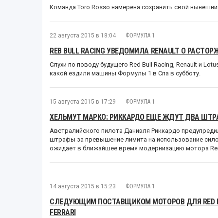
Команда Toro Rosso намерена сохранить свой нынешний
22 августа 2015 в 18:04
ФОРМУЛА 1
REB BULL RACING УВЕДОМИЛА RENAULT О РАСТО
Слухи по поводу будущего Red Bull Racing, Renault и Lo
какой ездили машины Формулы 1 в Спа в субботу.
15 августа 2015 в 17:29
ФОРМУЛА 1
ХЕЛЬМУТ МАРКО: РИККАРДО ЕЩЕ ЖДУТ ДВА ШТ
Австралийского пилота Даниэля Риккардо предупредил
штрафы за превышение лимита на использование силов
ожидает в ближайшее время модернизацию мотора Ren
14 августа 2015 в 15:23
ФОРМУЛА 1
СЛЕДУЮЩИМ ПОСТАВЩИКОМ МОТОРОВ ДЛЯ RED BU
FERRARI