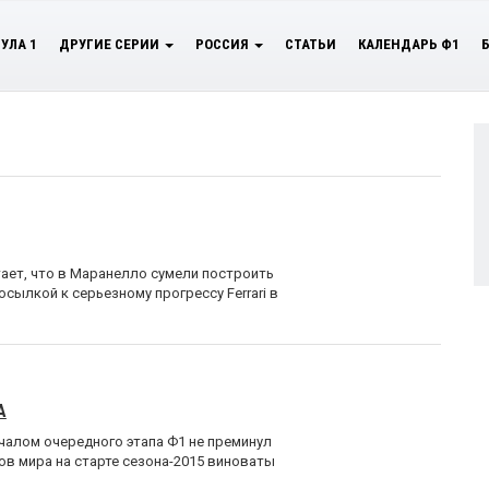
УЛА 1
ДРУГИЕ СЕРИИ
РОССИЯ
СТАТЬИ
КАЛЕНДАРЬ Ф1
ает, что в Маранелло сумели построить
сылкой к серьезному прогрессу Ferrari в
А
чалом очередного этапа Ф1 не преминул
ов мира на старте сезона-2015 виноваты