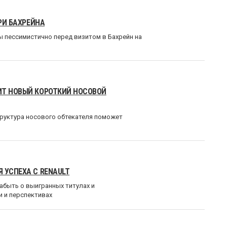
РИ БАХРЕЙНА
ны пессимистично перед визитом в Бахрейн на
ИТ НОВЫЙ КОРОТКИЙ НОСОВОЙ
труктура носового обтекателя поможет
 УСПЕХА С RENAULT
 забыть о выигранных титулах и
 и перспективах