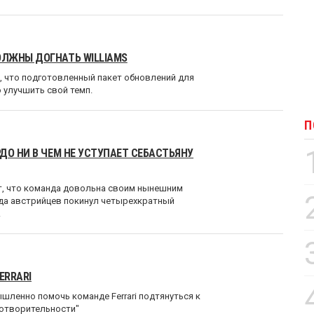
ОЛЖНЫ ДОГНАТЬ WILLIAMS
, что подготовленный пакет обновлений для
 улучшить свой темп.
П
ДО НИ В ЧЕМ НЕ УСТУПАЕТ СЕБАСТЬЯНУ
ет, что команда довольна своим нынешним
года австрийцев покинул четырехкратный
.
ERRARI
шленно помочь команде Ferrari подтянуться к
готворительности"