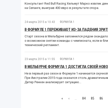
Консультант Red Bull Racing Хельмут Марко извлек д
на Сепанге, выиграв 400 евро в результате спора.
24 марта 2015 в 10:43
ФОРМУЛА 1
В ФОРМУЛЕ 1 ПЕРЕЖИВАЮТ ИЗ-ЗА ПАДЕНИЯ ЗРИТ
Старт сезона в Мельбурне запомнился рядом скандалов
о возможном снятии команды с чемпионата, если в бл
технический регламент.
23 марта 2015 в 11:55
ФОРМУЛА 1
В МЕЛЬБУРНЕ ФОРМУЛА 1 ДОСТИГЛА СВОЕЙ НОВ
Не в первый раз сезон в Формуле 1 начинается скучно
При Австралии 2015 года оказался столь драматичным,
Дитер Ренкен анализирует ситуацию...
«
‹
…
84
85
86