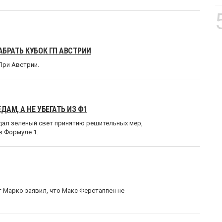
БРАТЬ КУБОК ГП АВСТРИИ
При Австрии.
АМ, А НЕ УБЕГАТЬ ИЗ Ф1
 дал зеленый свет принятию решительных мер,
в Формуле 1.
 Марко заявил, что Макс Ферстаппен не