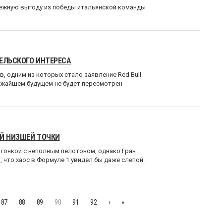
енежную выгоду из победы итальянской команды
ЕЛЬСКОГО ИНТЕРЕСА
, одним из которых стало заявление Red Bull
ижайшем будущем не будет пересмотрен
ОЙ НИЗШЕЙ ТОЧКИ
й гонкой с неполным пелотоном, однако Гран
 что хаос в Формуле 1 увидел бы даже слепой.
87
88
89
90
91
92
›
»