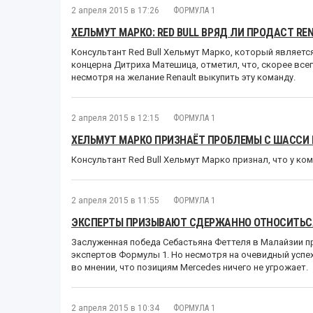
2 апреля 2015 в 17:26
ФОРМУЛА 1
ХЕЛЬМУТ МАРКО: RED BULL ВРЯД ЛИ ПРОДАСТ RE
Консультант Red Bull Хельмут Марко, который являетс
концерна Дитриха Матешица, отметил, что, скорее всег
несмотря на желание Renault выкупить эту команду.
2 апреля 2015 в 12:15
ФОРМУЛА 1
ХЕЛЬМУТ МАРКО ПРИЗНАЁТ ПРОБЛЕМЫ С ШАССИ R
Консультант Red Bull Хельмут Марко признал, что у к
2 апреля 2015 в 11:55
ФОРМУЛА 1
ЭКСПЕРТЫ ПРИЗЫВАЮТ СДЕРЖАННО ОТНОСИТЬСЯ 
Заслуженная победа Себастьяна Феттеля в Малайзии 
экспертов Формулы 1. Но несмотря на очевидный успех
во мнении, что позициям Mercedes ничего не угрожает.
2 апреля 2015 в 10:34
ФОРМУЛА 1