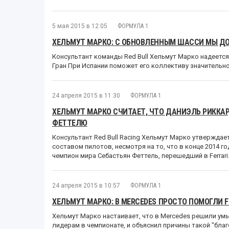
5 мая 2015 в 12:05
ФОРМУЛА 1
ХЕЛЬМУТ МАРКО: С ОБНОВЛЕННЫМ ШАССИ МЫ Д
Консультант команды Red Bull Хельмут Марко надеется
Гран При Испании поможет его коллективу значительно
24 апреля 2015 в 11:30
ФОРМУЛА 1
ХЕЛЬМУТ МАРКО СЧИТАЕТ, ЧТО ДАНИЭЛЬ РИККАР
ФЕТТЕЛЮ
Консультант Red Bull Racing Хельмут Марко утвержда
составом пилотов, несмотря на то, что в конце 2014 
чемпион мира Себастьян Феттель, перешедший в Ferrari
24 апреля 2015 в 10:57
ФОРМУЛА 1
ХЕЛЬМУТ МАРКО: В MERCEDES ПРОСТО ПОМОГЛИ F
Хельмут Марко настаивает, что в Mercedes решили умы
лидерам в чемпионате, и объяснил причины такой "бла