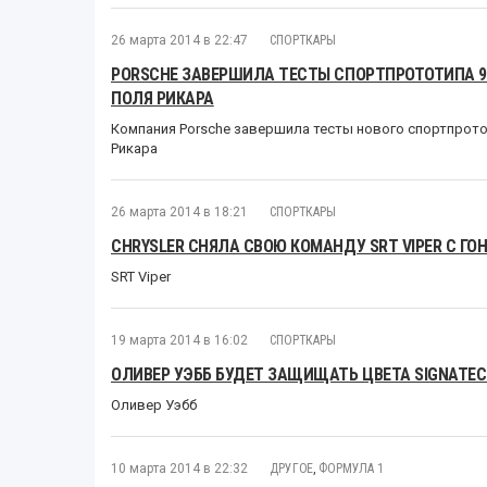
26 марта 2014 в 22:47
СПОРТКАРЫ
PORSCHE ЗАВЕРШИЛА ТЕСТЫ СПОРТПРОТОТИПА 91
ПОЛЯ РИКАРА
Компания Porsche завершила тесты нового спортпротот
Рикара
26 марта 2014 в 18:21
СПОРТКАРЫ
CHRYSLER СНЯЛА СВОЮ КОМАНДУ SRT VIPER С ГОН
SRT Viper
19 марта 2014 в 16:02
СПОРТКАРЫ
ОЛИВЕР УЭББ БУДЕТ ЗАЩИЩАТЬ ЦВЕТА SIGNATECH
Оливер Уэбб
10 марта 2014 в 22:32
ДРУГОЕ
,
ФОРМУЛА 1