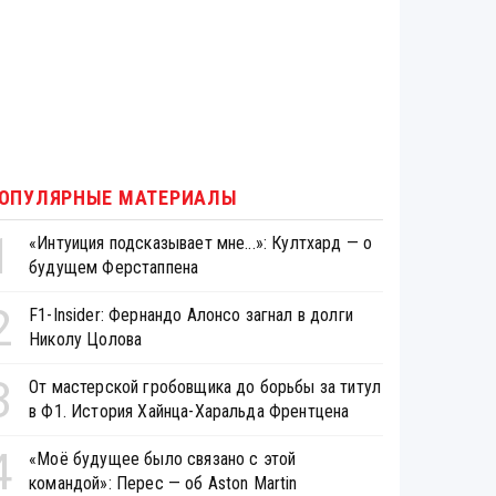
ОПУЛЯРНЫЕ МАТЕРИАЛЫ
1
«Интуиция подсказывает мне...»: Култхард — о
будущем Ферстаппена
2
F1-Insider: Фернандо Алонсо загнал в долги
Николу Цолова
3
От мастерской гробовщика до борьбы за титул
в Ф1. История Хайнца-Харальда Френтцена
4
«Моё будущее было связано с этой
командой»: Перес — об Aston Martin