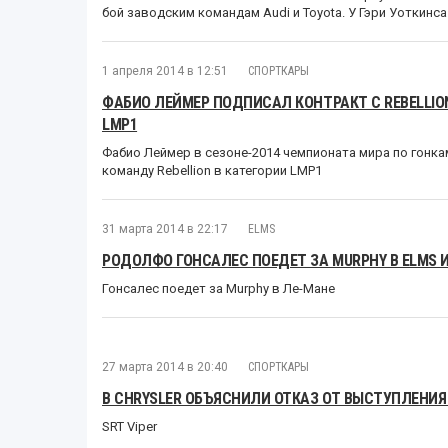
бой заводским командам Audi и Toyota. У Гэри Уоткинс
1 апреля 2014 в 12:51
СПОРТКАРЫ
ФАБИО ЛЕЙМЕР ПОДПИСАЛ КОНТРАКТ С REBELLIO
LMP1
Фабио Леймер в сезоне-2014 чемпионата мира по гонка
команду Rebellion в категории LMP1
31 марта 2014 в 22:17
ELMS
РОДОЛФО ГОНСАЛЕС ПОЕДЕТ ЗА MURPHY В ELMS 
Гонсалес поедет за Murphy в Ле-Мане
27 марта 2014 в 20:40
СПОРТКАРЫ
В CHRYSLER ОБЪЯСНИЛИ ОТКАЗ ОТ ВЫСТУПЛЕНИЯ
SRT Viper