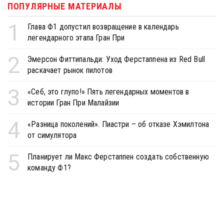
ПОПУЛЯРНЫЕ МАТЕРИАЛЫ
1
Глава Ф1 допустил возвращение в календарь
легендарного этапа Гран При
2
Эмерсон Фиттипальди: Уход Ферстаппена из Red Bull
раскачает рынок пилотов
3
«Себ, это глупо!» Пять легендарных моментов в
истории Гран При Малайзии
4
«Разница поколений». Пиастри – об отказе Хэмилтона
от симулятора
5
Планирует ли Макс Ферстаппен создать собственную
команду Ф1?