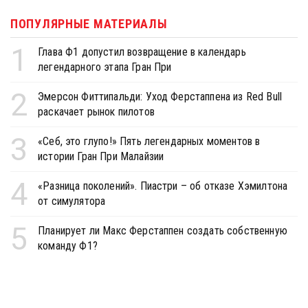
ПОПУЛЯРНЫЕ МАТЕРИАЛЫ
1
Глава Ф1 допустил возвращение в календарь
легендарного этапа Гран При
2
Эмерсон Фиттипальди: Уход Ферстаппена из Red Bull
раскачает рынок пилотов
3
«Себ, это глупо!» Пять легендарных моментов в
истории Гран При Малайзии
4
«Разница поколений». Пиастри – об отказе Хэмилтона
от симулятора
5
Планирует ли Макс Ферстаппен создать собственную
команду Ф1?