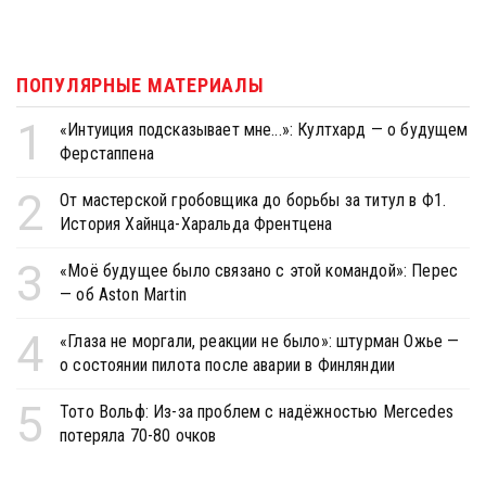
ПОПУЛЯРНЫЕ МАТЕРИАЛЫ
1
«Интуиция подсказывает мне...»: Култхард — о будущем
Ферстаппена
2
От мастерской гробовщика до борьбы за титул в Ф1.
История Хайнца-Харальда Френтцена
3
«Моё будущее было связано с этой командой»: Перес
— об Aston Martin
4
«Глаза не моргали, реакции не было»: штурман Ожье —
о состоянии пилота после аварии в Финляндии
5
Тото Вольф: Из-за проблем с надёжностью Mercedes
потеряла 70-80 очков