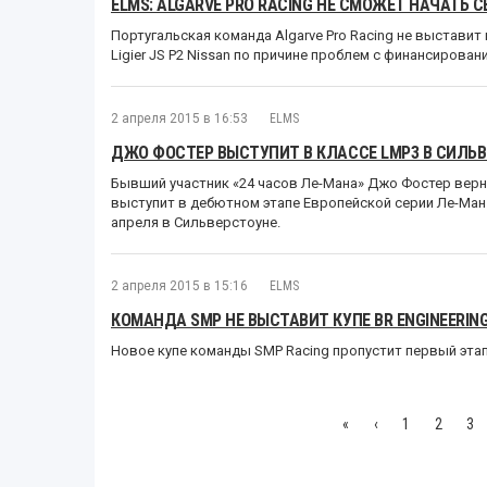
ELMS: ALGARVE PRO RACING НЕ СМОЖЕТ НАЧАТЬ 
Португальская команда Algarve Pro Racing не выставит
Ligier JS P2 Nissan по причине проблем с финансирован
2 апреля 2015 в 16:53
ELMS
ДЖО ФОСТЕР ВЫСТУПИТ В КЛАССЕ LMP3 В СИЛЬ
Бывший участник «24 часов Ле-Мана» Джо Фостер верн
выступит в дебютном этапе Европейской серии Ле-Ман 
апреля в Сильверстоуне.
2 апреля 2015 в 15:16
ELMS
КОМАНДА SMP НЕ ВЫСТАВИТ КУПЕ BR ENGINEERING
Новое купе команды SMP Racing пропустит первый эта
«
‹
1
2
3