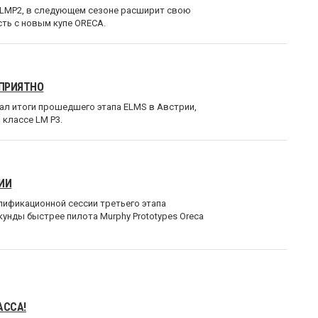
е LMP2, в следующем сезоне расширит свою
ть c новым купе ORECA.
 ПРИЯТНО
л итоги прошедшего этапа ELMS в Австрии,
 классе LM P3.
ИИ
алификационной сессии третьего этапа
кунды быстрее пилота Murphy Prototypes Oreca
АССА!