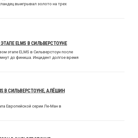
тландец выигрывал золото на трех
ЭТАПЕ ELMS В СИЛЬВЕРСТОУНЕ
вом этапе ELMS в Сильверстоун после
минут до финиша. Инцидент долгое время
S В СИЛЬВЕРСТОУНЕ, АЛЁШИН
па Европейской серии Ле-Ман в