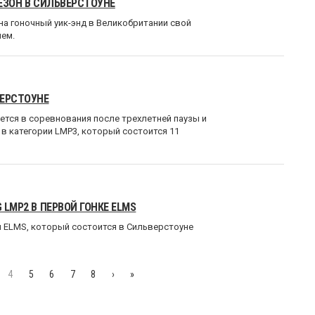
СЕЗОН В СИЛЬВЕРСТОУНЕ
 на гоночный уик-энд в Великобритании свой
ием.
ВЕРСТОУНЕ
ется в соревнования после трехлетней паузы и
в категории LMP3, который состоится 11
 LMP2 В ПЕРВОЙ ГОНКЕ ELMS
п ELMS, который состоится в Сильверстоуне
4
5
6
7
8
›
»