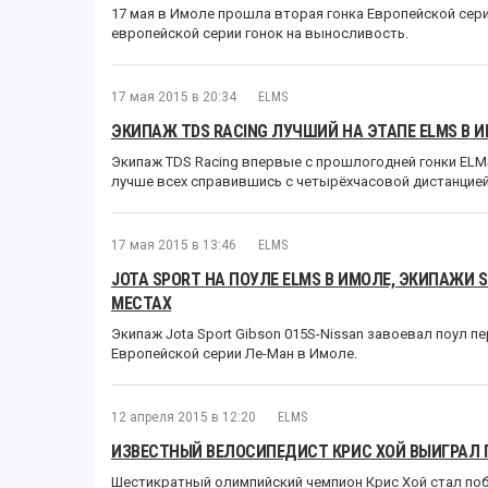
17 мая в Имоле прошла вторая гонка Европейской сери
европейской серии гонок на выносливость.
17 мая 2015 в 20:34
ELMS
ЭКИПАЖ TDS RACING ЛУЧШИЙ НА ЭТАПЕ ELMS В 
Экипаж TDS Racing впервые с прошлогодней гонки ELM
лучше всех справившись с четырёхчасовой дистанцией
17 мая 2015 в 13:46
ELMS
JOTA SPORT НА ПОУЛЕ ELMS В ИМОЛЕ, ЭКИПАЖИ 
МЕСТАХ
Экипаж Jota Sport Gibson 015S-Nissan завоевал поул п
Европейской серии Ле-Ман в Имоле.
12 апреля 2015 в 12:20
ELMS
ИЗВЕСТНЫЙ ВЕЛОСИПЕДИСТ КРИС ХОЙ ВЫИГРАЛ П
Шестикратный олимпийский чемпион Крис Хой стал поб