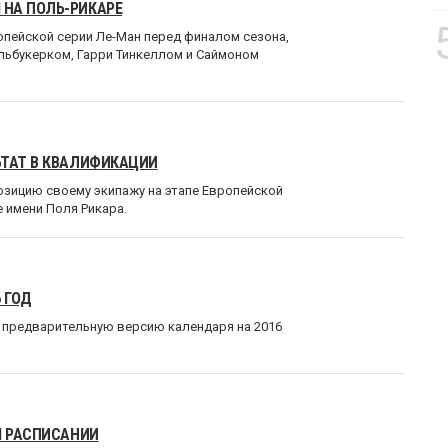
 НА ПОЛЬ-РИКАРЕ
опейской серии Ле-Ман перед финалом сезона,
Альбукерком, Гарри Тинкеллом и Саймоном
ЬТАТ В КВАЛИФИКАЦИИ
позицию своему экипажу на этапе Европейской
е имени Поля Рикара.
 ГОД
 предварительную версию календаря на 2016
М РАСПИСАНИИ