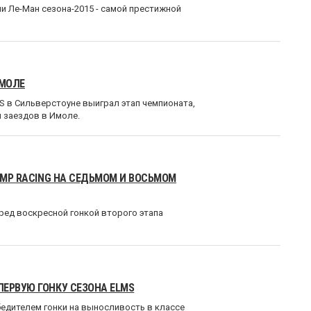
и Ле-Ман сезона-2015 - самой престижной
ИМОЛЕ
S в Сильверстоуне выиграл этап чемпионата,
 заездов в Имоле.
SMP RACING НА СЕДЬМОМ И ВОСЬМОМ
еред воскресной гонкой второго этапа
ЕРВУЮ ГОНКУ СЕЗОНА ELMS
едителем гонки на выносливость в классе