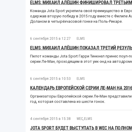
ELMS: МИХАИЛ АЛЁШИН ФИНИШИРОВАЛ ТРЕТЬИМ
Команда Jota Sport укрепила своё преимущество в Евр
одержав вторую победу в 2015 году вместе с Филипе 
Доланом в четырёхчасовой гонке на Поль-Рикаре.
6 сентября 2015 в 12:27
ELMS
ELMS: МИХАИЛ АЛЁШИН ПОКАЗАЛ ТРЕТИЙ РЕЗУЛ
Пилот команды Jota Sport Гарри Тинкнел принес поул-
серии Ле-Ман, проходящем в этот уик-энд на автодром
6 сентября 2015 в 10:53
ELMS
КАЛЕНДАРЬ ЕВРОПЕЙСКОЙ СЕРИИ ЛЕ-МАН НА 2016
Организаторы Европейской серии Ле-Ман представили
год, которая составлена из шести гонок.
4 сентября 2015 в 15:38
WEC
,
ELMS
JOTA SPORT БУДЕТ ВЫСТУПАТЬ В WEC НА ПОЛНО