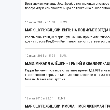
Британская команда Jota Sport, выступающая в класс
программу в чемпионате мира по гонкам на выносливос
16 июля 2015 в 11:48
ELMS
МАРК ШУЛЬЖИЦКИЙ: БЫТЬ НА ПОДИУМЕ ВСЕГДА
Российский гонщик Марк Шульжицкий прокомментирова
где на трассе Ред Булл Ринг пилот занял третье место в
12 июля 2015 в 15:24
ELMS
ELMS: МИХАИЛ АЛЁШИН - ТРЕТИЙ В КВАЛИФИКАЦ
Гарри Тинкнелл установил лучшее время 1,22.983 в кв
Европейской серии Ле-Ман. Он оказался всего на 0,3 се
Nissan Натанаэля Бертона.
18 мая 2015 в 22:04
ELMS
МАРК ШУЛЬЖИЦКИЙ: ИМОЛА – МОЯ ЛЮБИМАЯ ТР