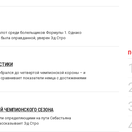
пилот среди болельщиков Формулы 1. Однако
а была оправданной, уверен Эд Стро
П
ИСТИКИ
брался до четвертой чемпионской короны – и
 сравнивает показатели немца с достижениями
ИЙ ЧЕМПИОНСКОГО СЕЗОНА
али определяющими на пути Себастьяна
рассказывает Эд Стро