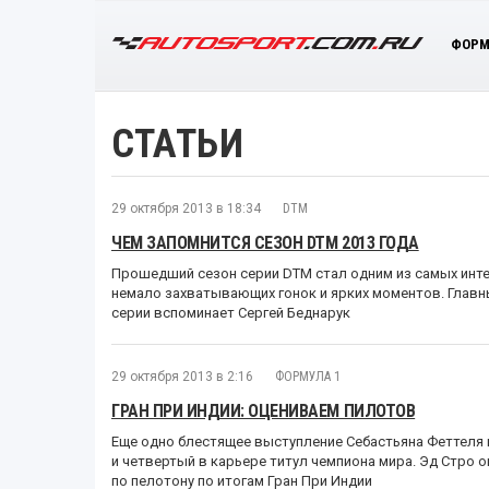
ФОРМ
СТАТЬИ
29 октября 2013 в 18:34
DTM
ЧЕМ ЗАПОМНИТСЯ СЕЗОН DTM 2013 ГОДА
Прошедший сезон серии DTM стал одним из самых инте
немало захватывающих гонок и ярких моментов. Главны
серии вспоминает Сергей Беднарук
29 октября 2013 в 2:16
ФОРМУЛА 1
ГРАН ПРИ ИНДИИ: ОЦЕНИВАЕМ ПИЛОТОВ
Еще одно блестящее выступление Себастьяна Феттеля н
и четвертый в карьере титул чемпиона мира. Эд Стро 
по пелотону по итогам Гран При Индии