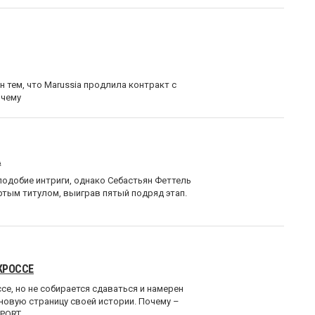
тем, что Marussia продлила контракт с
очему
А
подобие интриги, однако Себастьян Феттель
тым титулом, выиграв пятый подряд этап.
КРОССЕ
се, но не собирается сдаваться и намерен
т новую страницу своей истории. Почему –
SPORT