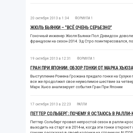
20 октября 2013 в 1:34
ФОРМУЛА 1
ЖЮЛЬ БЬЯНКИ – "ВСЁ ОЧЕНЬ СЕРЬЕЗНО"
Гоночный инженер Жюля Бьянки Пол Дэвидсон доволен 
французом на сезон-2014. Эд Стро поинтересовался, п
19 октября 2013 в 12:31
ФОРМУЛА 1
ГРАН ПРИ ЯПОНИИ: ОБЗОР ГОНКИ ОТ МАРКА ХЬЮЗ
Выступление Ромена Грожана придало гонке на Сузуке 
все же продолжил свое неумолимое шествие за четвер
Марк Хьюз анализирует события Гран При Японии
17 октября 2013 в 22:23
РАЛЛИ
ПЕТТЕР СОЛЬБЕРГ: ПОЧЕМУ Я ОСТАЮСЬ В РАЛЛИ-
Петтер Сольберг провел непростой сезон в ралли-крос
выходить на старт и в 2014-м, когда эти гонки открою
гонщик рассказал в своей колонке на страницах AUTO