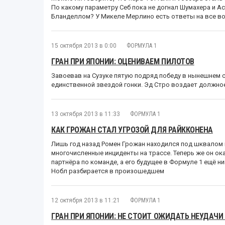
По какому параметру Себ пока не догнал Шумахера и Ас
Бланделлом? У Микеле Мерлино есть ответы на все во
15 октября 2013 в 0:00
ФОРМУЛА 1
ГРАН ПРИ ЯПОНИИ: ОЦЕНИВАЕМ ПИЛОТОВ
Завоевав на Сузуке пятую подряд победу в нынешнем с
единственной звездой гонки. Эд Стро воздает должное
13 октября 2013 в 11:33
ФОРМУЛА 1
КАК ГРОЖАН СТАЛ УГРОЗОЙ ДЛЯ РАЙККОНЕНА
Лишь год назад Ромен Грожан находился под шквалом 
многочисленные инциденты на трассе. Теперь же он ок
партнёра по команде, а его будущее в Формуле 1 ещё 
Нобл разбирается в произошедшем
12 октября 2013 в 11:21
ФОРМУЛА 1
ГРАН ПРИ ЯПОНИИ: НЕ СТОИТ ОЖИДАТЬ НЕУДАЧИ О