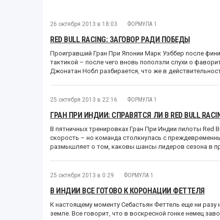
26 октября 2013 в 18:03
ФОРМУЛА 1
RED BULL RACING: ЗАГОВОР РАДИ ПОБЕДЫ
Проигравший Гран При Японии Марк Уэббер после фини
тактикой – после чего вновь поползли слухи о фаворити
Джонатан Нобл разбирается, что же в действительнос
25 октября 2013 в 22:16
ФОРМУЛА 1
ГРАН ПРИ ИНДИИ: СПРАВЯТСЯ ЛИ В RED BULL RAC
В пятничных тренировках Гран При Индии пилоты Red 
скорость – но команда столкнулась с преждевременн
размышляет о том, каковы шансы лидеров сезона в п
25 октября 2013 в 0:29
ФОРМУЛА 1
В ИНДИИ ВСЕ ГОТОВО К КОРОНАЦИИ ФЕТТЕЛЯ
К настоящему моменту Себастьян Феттель еще ни разу 
земле. Все говорит, что в воскресной гонке немец за