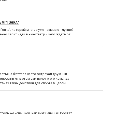
М "ГОНКА"
'Гонка', который многие уже называют лучшей
енно стоит идти в кинотеатр и чего ждать от
ебастьяна Феттеля часто встречал дружный
иноваты ли в этом сам пилот и его команда
ствиях таких действий для спорта в целом
столь же успешной, как дуэт Сенны и Проста?