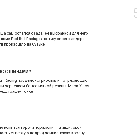
ша сам остался озадачен выбранной для него
зме Red Bull Racing в пользу своего лидера.
ти произошло на Сузуке
ING С ШИНАМИ?
Bull Racing продемонстрировали потрясающую
ым зернением более мягкой резины. Марк Хьюз
редстоящей гонке
не испытал горечи поражения на индийской
воюет четвертую подряд чемпионскую корону