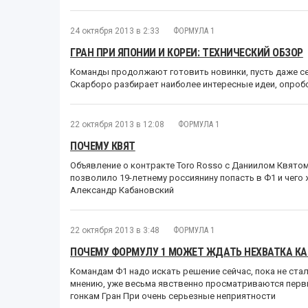
24 октября 2013 в 2:33
ФОРМУЛА 1
ГРАН ПРИ ЯПОНИИ И КОРЕИ: ТЕХНИЧЕСКИЙ ОБЗОР
Команды продолжают готовить новинки, пусть даже с
Скарборо разбирает наиболее интересные идеи, опроб
22 октября 2013 в 12:08
ФОРМУЛА 1
ПОЧЕМУ КВЯТ
Объявление о контракте Toro Rosso с Даниилом Квятом 
позволило 19-летнему россиянину попасть в Ф1 и чего
Александр Кабановский
22 октября 2013 в 3:48
ФОРМУЛА 1
ПОЧЕМУ ФОРМУЛУ 1 МОЖЕТ ЖДАТЬ НЕХВАТКА К
Командам Ф1 надо искать решение сейчас, пока не ста
мнению, уже весьма явственно просматриваются перв
гонкам Гран При очень серьезные неприятности