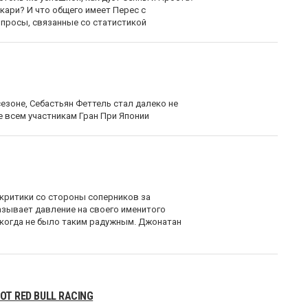
кари? И что общего имеет Перес с
просы, связанные со статистикой
езоне, Себастьян Феттель стал далеко не
 всем участникам Гран При Японии
критики со стороны соперников за
азывает давление на своего именитого
никогда не было таким радужным. Джонатан
Т RED BULL RACING