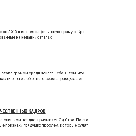
езон-2013 и вышел на финишную прямую. Крэг
ованные на недавних этапах
стало громом среди ясного неба. О том, что
 ждать от его дебютного сезона, рассуждает
АЧЕСТВЕННЫХ КАДРОВ
ло слишком поздно, призывает Эд Стро. По его
ые признаки грядущих проблем, которые сулят