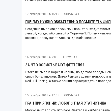
17 октября 2013 в 15:12
ФОРМУЛА 1
ПОЧЕМУ НУЖНО ОБЯЗАТЕЛЬНО ПОСМОТРЕТЬ ФИЛЬ
Сегодня в широкий российский прокат выходит фильм 
лентой, когда-либо снятой о Формуле 1. Почему непрем
картины, рассуждает Александр Кабановский
16 октября 2013 в 2:03
ФОРМУЛА 1
ЗА ЧТО ОСВИСТЫВАЮТ ФЕТТЕЛЯ?
Этого не было в Корее и Японии, но до того победы С
свист болельщиков. Дитер Ренкен задался вопросом, в
Red Bull Racing, а также решил порассуждать о послед
15 октября 2013 в 17:35
ФОРМУЛА 1
ГРАН ПРИ ЯПОНИИ: ЛЮБОПЫТНАЯ СТАТИСТИКА
Можно ли говорить, что пара Феттеля и Уэббера стала 