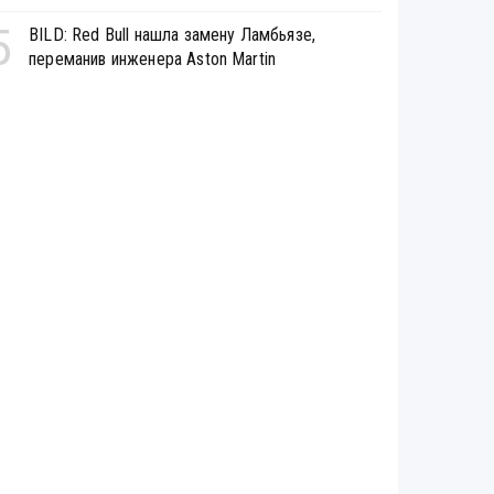
5
BILD: Red Bull нашла замену Ламбьязе,
переманив инженера Aston Martin