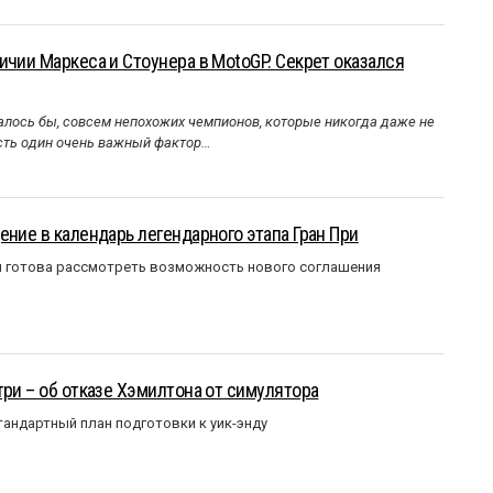
ичии Маркеса и Стоунера в MotoGP. Секрет оказался
алось бы, совсем непохожих чемпионов, которые никогда даже не
Есть один очень важный фактор…
ение в календарь легендарного этапа Гран При
я готова рассмотреть возможность нового соглашения
три – об отказе Хэмилтона от симулятора
андартный план подготовки к уик-энду