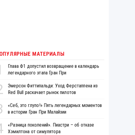
ОПУЛЯРНЫЕ МАТЕРИАЛЫ
1
Глава Ф1 допустил возвращение в календарь
легендарного этапа Гран При
2
Эмерсон Фиттипальди: Уход Ферстаппена из
Red Bull раскачает рынок пилотов
3
«Себ, это глупо!» Пять легендарных моментов
в истории Гран При Малайзии
4
«Разница поколений». Пиастри – об отказе
Хэмилтона от симулятора