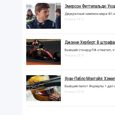
Эмерсон Фиттипальди: Уход
Двукратный чемпион мира Ф1 н
Вчера в 14:12
Джонни Херберт: В штрафах
Бывший стюард FIA отметил, ч
Вчера в 13:14
Хуан-Пабло Монтойя: Хэмилт
Бывший пилот Формулы 1 дал с
Вчера в 12:18