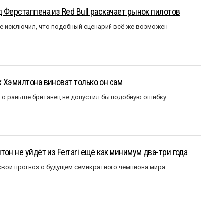
 Ферстаппена из Red Bull раскачает рынок пилотов
е исключил, что подобный сценарий всё же возможен
 Хэмилтона виноват только он сам
то раньше британец не допустил бы подобную ошибку
он не уйдёт из Ferrari ещё как минимум два-три года
вой прогноз о будущем семикратного чемпиона мира