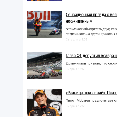
Сенсационная правда о вел
неожиданным
Что может объединять двух, каз
встречались на одной трассе? 
Сегодня в 9:05
Глава Ф1 допустил возвращ
Доменикали признал, что сери
Вчера в 18:55
«Разница поколений». Пиас
Пилот McLaren предпочитает ст
Вчера в 17:58