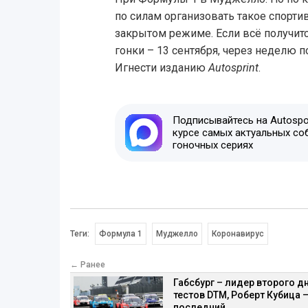
по силам организовать такое спортив
закрытом режиме. Если всё получитс
гонки – 13 сентября, через неделю п
Игнести изданию
Autosprint
.
Подписывайтесь на Autospor
курсе самых актуальных со
гоночных сериях
Теги:
Формула 1
Муджелло
Коронавирус
← Ранее
Габсбург – лидер второго д
тестов DTM, Роберт Кубица 
последний