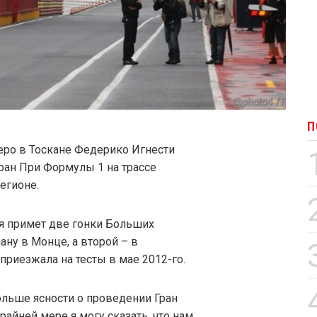
П
еро в Тоскане Федерико Игнести
ран При Формулы 1 на трассе
егионе.
ия примет две гонки Больших
ану в Монце, а второй – в
приезжала на тесты в мае 2012-го.
ольше ясности о проведении Гран
айней мере я могу сказать, что нам