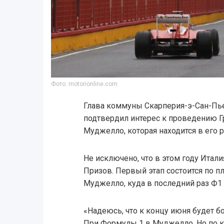
Фото: motorionline.com
Глава коммуны Скарперия-э-Сан-Пь
подтвердил интерес к проведению Г
Муджелло, которая находится в его р
Не исключено, что в этом году Итал
Призов. Первый этап состоится по пл
Муджелло, куда в последний раз Ф1 
«Надеюсь, что к концу июня будет б
При Формулы 1 в Муджелло. Но по кр