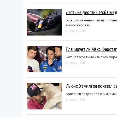
«Пять из десяти». Роб Смед
Бывший инженер Ferrari считае
возможностям.
Вчера в 17:01
Планирует ли Макс Ферста
Четырёхкратный чемпион мира 
Вчера в 16:05
Льюис Хэмилтон показал с
Британец поделился снимками 
Вчера в 15:09