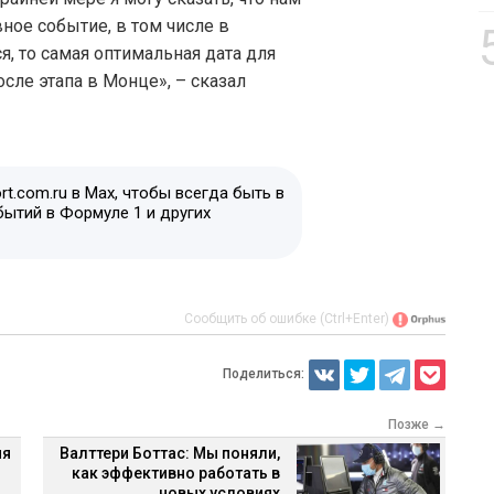
ное событие, в том числе в
я, то самая оптимальная дата для
осле этапа в Монце», – сказал
t.com.ru в Max, чтобы всегда быть в
бытий в Формуле 1 и других
Сообщить об ошибке (Ctrl+Enter)
Поделиться:
Позже →
ня
Валттери Боттас: Мы поняли,
–
как эффективно работать в
новых условиях