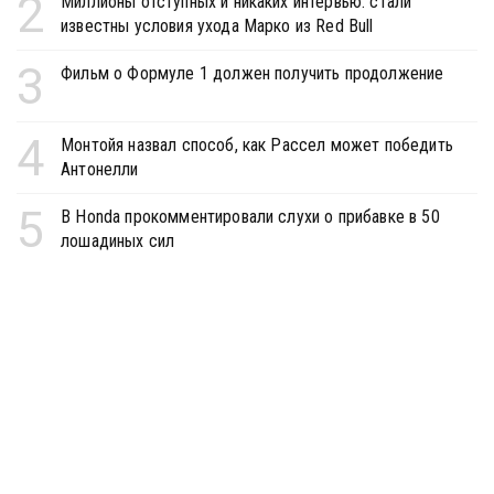
2
Миллионы отступных и никаких интервью: стали
известны условия ухода Марко из Red Bull
3
Фильм о Формуле 1 должен получить продолжение
4
Монтойя назвал способ, как Рассел может победить
Антонелли
5
В Honda прокомментировали слухи о прибавке в 50
лошадиных сил