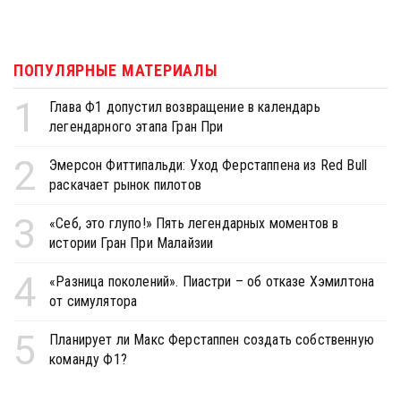
ПОПУЛЯРНЫЕ МАТЕРИАЛЫ
1
Глава Ф1 допустил возвращение в календарь
легендарного этапа Гран При
2
Эмерсон Фиттипальди: Уход Ферстаппена из Red Bull
раскачает рынок пилотов
3
«Себ, это глупо!» Пять легендарных моментов в
истории Гран При Малайзии
4
«Разница поколений». Пиастри – об отказе Хэмилтона
от симулятора
5
Планирует ли Макс Ферстаппен создать собственную
команду Ф1?