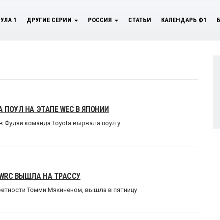
УЛА 1
ДРУГИЕ СЕРИИ
РОССИЯ
СТАТЬИ
КАЛЕНДАРЬ Ф1
 ПОУЛ НА ЭТАПЕ WEC В ЯПОНИИ
в Фудзи команда Toyota вырвала поул у
WRC ВЫШЛА НА ТРАССУ
ретности Томми Мякиненом, вышла в пятницу