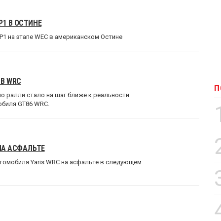
P1 В ОСТИНЕ
P1 на этапе WEC в американском Остине
 В WRC
П
о ралли стало на шаг ближе к реальности
обиля GT86 WRC.
НА АСФАЛЬТЕ
втомобиля Yaris WRC на асфальте в следующем