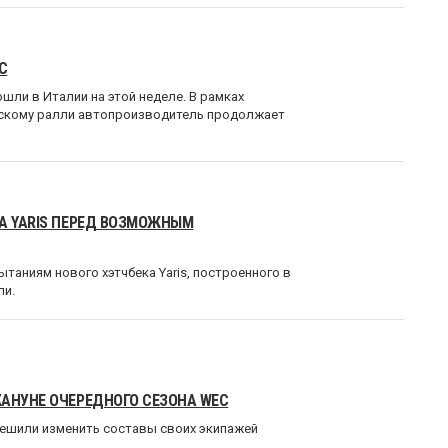
C
шли в Италии на этой неделе. В рамках
ескому ралли автопроизводитель продолжает
А YARIS ПЕРЕД ВОЗМОЖНЫМ
таниям нового хэтчбека Yaris, построенного в
ли.
КАНУНЕ ОЧЕРЕДНОГО СЕЗОНА WEC
 решили изменить составы своих экипажей