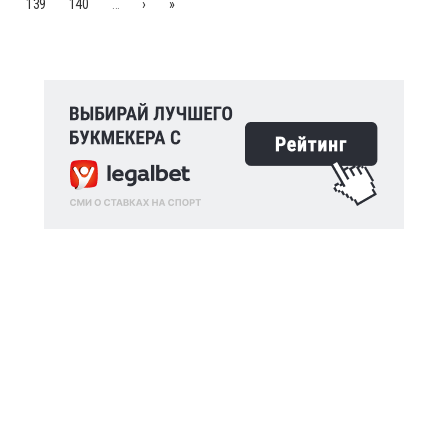
139
140
…
›
»