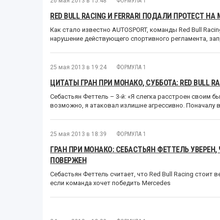
26 мая 2013 в 15:48
ФОРМУЛА 1
RED BULL RACING И FERRARI ПОДАЛИ ПРОТЕСТ НА
Как стало известно AUTOSPORT, команды Red Bull Racing
нарушение действующего спортивного регламента, зап
25 мая 2013 в 19:24
ФОРМУЛА 1
ЦИТАТЫ ГРАН ПРИ МОНАКО, СУББОТА: RED BULL R
Себастьян Феттель – 3-й: «Я слегка расстроен своим 
возможно, я атаковал излишне агрессивно. Поначалу в
25 мая 2013 в 18:39
ФОРМУЛА 1
ГРАН ПРИ МОНАКО: СЕБАСТЬЯН ФЕТТЕЛЬ УВЕРЕН,
ПОВЕРЖЕН
Себастьян Феттель считает, что Red Bull Racing стоит 
если команда хочет победить Mercedes