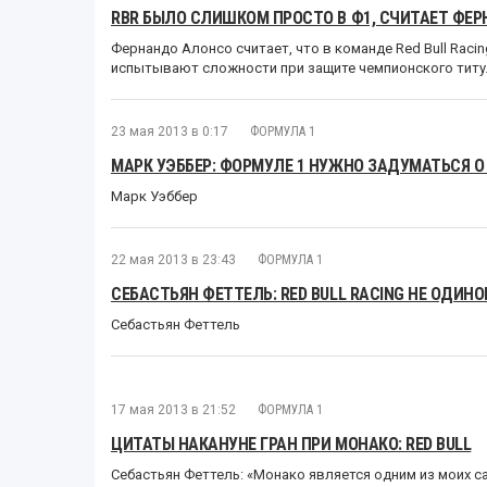
RBR БЫЛО СЛИШКОМ ПРОСТО В Ф1, СЧИТАЕТ ФЕ
Фернандо Алонсо считает, что в команде Red Bull Racing
испытывают сложности при защите чемпионского титу
23 мая 2013 в 0:17
ФОРМУЛА 1
МАРК УЭББЕР: ФОРМУЛЕ 1 НУЖНО ЗАДУМАТЬСЯ О
Марк Уэббер
22 мая 2013 в 23:43
ФОРМУЛА 1
СЕБАСТЬЯН ФЕТТЕЛЬ: RED BULL RACING НЕ ОДИН
Себастьян Феттель
17 мая 2013 в 21:52
ФОРМУЛА 1
ЦИТАТЫ НАКАНУНЕ ГРАН ПРИ МОНАКО: RED BULL
Себастьян Феттель: «Монако является одним из моих с