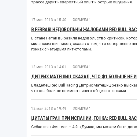
трассе дарит невероятный опыт и острые ощущения.
17 мая 2013 в 15:40
ФОРМУЛА 1
В FERRARI НЕДОВОЛЬНЫ ЖАЛОБАМИ RED BULL RACI
В стане Ferrari выразили недовольство критикой, кото
миланских шинников, сказав о том, что совершенно не
гонках с четырьмя пит-стопами.
13 мая 2013 в 14:01
ФОРМУЛА 1
ДИТРИХ МАТЕШИЦ СКАЗАЛ, ЧТО Ф1 БОЛЬШЕ НЕ И
Владелец Red Bull Racing Дитрих Матешиц резко выска
что она больше не имеет ничего общего с гонками
12 мая 2013 в 19:49
ФОРМУЛА 1
ЦИТАТЫ ГРАН ПРИ ИСПАНИИ, ГОНКА: RED BULL RAC
Себастьян Феттель – 4-й: «Думаю, мы можем быть до