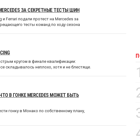
 MERCEDES ЗА СЕКРЕТНЫЕ ТЕСТЫ ШИН
 и Ferrari подали протест на Mercedes за
рещающего тесты команд по ходу сезона
ACING
П
быстрым кругом в финале квалификации:
се складывалось неплохо, хотя и не блестяще.
 ЧТО В ГОНКЕ MERCEDES МОЖЕТ БЫТЬ
вести гонку в Монако по собственному плану,