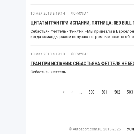
10 мая 2013 в 19:14
ФОРМУЛА 1
ЦИТАТЫ ГРАН ПРИ ИСПАНИИ, ПЯТНИЦА: RED BULL 
Себастьян Феттель - 19-й/1-й: «Мы привезли в Барселон
когда команды разом получают огромные пакеты обнов
10 мая 2013 в 19:13
ФОРМУЛА 1
ГРАН ПРИ ИСПАНИИ: СЕБАСТЬЯНА ФЕТТЕЛЯ НЕ БЕ
Себастьян Феттель
«
‹
…
500
501
502
503
© Autosport.com.ru, 2013-2025
УСЛ