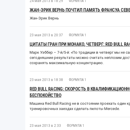
24 мая 2013 в 18:29
ФОРМУЛА 1
ЖАН-ЭРИК ВЕРНЬ ПОЧТИЛ ПАМЯТЬ ФРАНСУА СЕВЕ
Жан-Эрик Вернь
23 мая 2013 в 20:37
ФОРМУЛА 1
ЦИТАТЫ ГРАН ПРИ МОНАКО, ЧЕТВЕРГ: RED BULL RA
Марк Уэббер – 7-й/5-й: «По традиции в четверг мы не с
сегодняшние результаты можно считать неплохим дос
сохранять максимальную концентрацию.
23 мая 2013 в 18:38
ФОРМУЛА 1
RED BULL RACING: СКОРОСТЬ В КВАЛИФИКАЦИОН
БЕСПОКОЙСТВО
Машина Red Bull Racing не в состоянии проехать один к
тренировочных заездах сделать пилоты Mercede.
23 мая 2013 в 2:33
ФОРМУЛА 1