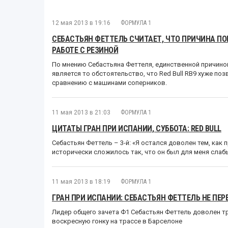
12 мая 2013 в 19:16
ФОРМУЛА 1
СЕБАСТЬЯН ФЕТТЕЛЬ СЧИТАЕТ, ЧТО ПРИЧИНА ПОР
РАБОТЕ С РЕЗИНОЙ
По мнению Себастьяна Феттеля, единственной причино
является то обстоятельство, что Red Bull RB9 хуже п
сравнению с машинами соперников.
11 мая 2013 в 21:03
ФОРМУЛА 1
ЦИТАТЫ ГРАН ПРИ ИСПАНИИ, СУББОТА: RED BULL
Себастьян Феттель – 3-й: «Я остался доволен тем, как 
исторически сложилось так, что он был для меня слаб
11 мая 2013 в 18:19
ФОРМУЛА 1
ГРАН ПРИ ИСПАНИИ: СЕБАСТЬЯН ФЕТТЕЛЬ НЕ ПЕ
Лидер общего зачета Ф1 Себастьян Феттель доволен тр
воскресную гонку на трассе в Барселоне