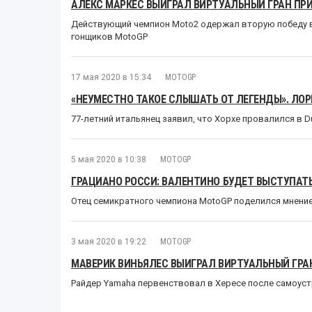
АЛЕКС МАРКЕС ВЫИГРАЛ ВИРТУАЛЬНЫЙ ГРАН ПР
Действующий чемпион Moto2 одержал вторую победу 
гонщиков MotoGP
17 мая 2020 в 15:34
MOTOGP
«НЕУМЕСТНО ТАКОЕ СЛЫШАТЬ ОТ ЛЕГЕНДЫ». ЛО
77-летний итальянец заявил, что Хорхе провалился в Du
5 мая 2020 в 10:38
MOTOGP
ГРАЦИАНО РОССИ: ВАЛЕНТИНО БУДЕТ ВЫСТУПАТЬ
Отец семикратного чемпиона MotoGP поделился мнением
3 мая 2020 в 19:22
MOTOGP
МАВЕРИК ВИНЬЯЛЕС ВЫИГРАЛ ВИРТУАЛЬНЫЙ ГРА
Райдер Yamaha первенствовал в Хересе после самоус