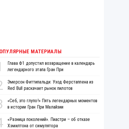
ОПУЛЯРНЫЕ МАТЕРИАЛЫ
1
Глава Ф1 допустил возвращение в календарь
легендарного этапа Гран При
2
Эмерсон Фиттипальди: Уход Ферстаппена из
Red Bull раскачает рынок пилотов
3
«Себ, это глупо!» Пять легендарных моментов
в истории Гран При Малайзии
4
«Разница поколений». Пиастри – об отказе
Хэмилтона от симулятора