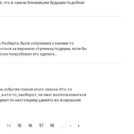
ся, что в самом ближайшем будущем подобная
о Росберга, была сопряжена с какими-то
роться за верхнюю ступеньку подиума, если бы
сон попробовал это сделать...
на события гонкой этого сезона. Кто-то
 а кто-то, наоборот, не смог воспользоваться
сумел по-настоящему удивить во вчерашней
94
95
96
97
98
…
›
»