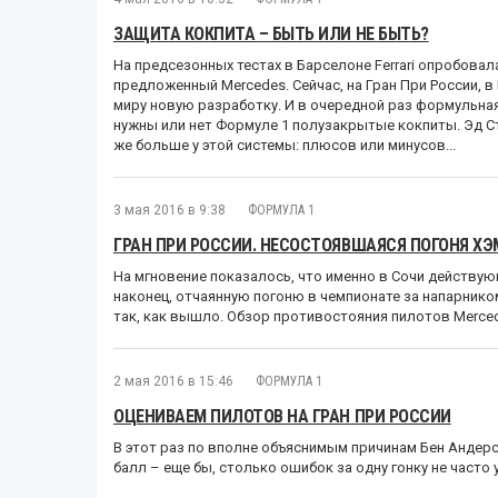
ЗАЩИТА КОКПИТА – БЫТЬ ИЛИ НЕ БЫТЬ?
На предсезонных тестах в Барселоне Ferrari опробова
предложенный Mercedes. Сейчас, на Гран При России, в 
миру новую разработку. И в очередной раз формульна
нужны или нет Формуле 1 полузакрытые кокпиты. Эд С
же больше у этой системы: плюсов или минусов...
3 мая 2016 в 9:38
ФОРМУЛА 1
ГРАН ПРИ РОССИИ. НЕСОСТОЯВШАЯСЯ ПОГОНЯ Х
На мгновение показалось, что именно в Сочи действу
наконец, отчаянную погоню в чемпионате за напарник
так, как вышло. Обзор противостояния пилотов Merced
2 мая 2016 в 15:46
ФОРМУЛА 1
ОЦЕНИВАЕМ ПИЛОТОВ НА ГРАН ПРИ РОССИИ
В этот раз по вполне объяснимым причинам Бен Андерс
балл – еще бы, столько ошибок за одну гонку не часто 