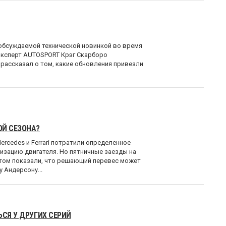
 обсуждаемой технической новинкой во время
 эксперт AUTOSPORT Крэг Скарборо
 рассказал о том, какие обновления привезли
ОЙ СЕЗОНА?
ercedes и Ferrari потратили определенное
изацию двигателя. Но пятничные заезды на
ьтом показали, что решающий перевес может
 Андерсону...
ЬСЯ У ДРУГИХ СЕРИЙ