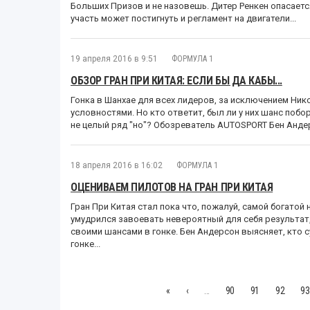
Больших Призов и не назовешь. Дитер Ренкен опасает
участь может постигнуть и регламент на двигатели...
19 апреля 2016 в 9:51
ФОРМУЛА 1
ОБЗОР ГРАН ПРИ КИТАЯ: ЕСЛИ БЫ ДА КАБЫ...
Гонка в Шанхае для всех лидеров, за исключением Ник
условностями. Но кто ответит, был ли у них шанс побо
не целый ряд "но"? Обозреватель AUTOSPORT Бен Андер
18 апреля 2016 в 16:02
ФОРМУЛА 1
ОЦЕНИВАЕМ ПИЛОТОВ НА ГРАН ПРИ КИТАЯ
Гран При Китая стал пока что, пожалуй, самой богатой 
умудрился завоевать невероятный для себя результат,
своими шансами в гонке. Бен Андерсон выясняет, кто 
гонке...
«
‹
…
90
91
92
93