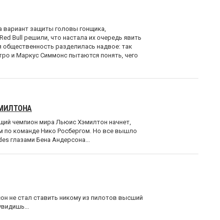
ла вариант защиты головы гонщика,
Red Bull решили, что настала их очередь явить
я общественность разделилась надвое: так
тро и Маркус Симмонс пытаются понять, чего
ЭМИЛТОНА
ющий чемпион мира Льюис Хэмилтон начнет,
ом по команде Нико Росбергом. Но все вышло
es глазами Бена Андерсона...
он не стал ставить никому из пилотов высший
увидишь...