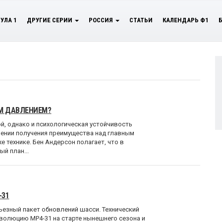
УЛА 1
ДРУГИЕ СЕРИИ
РОССИЯ
СТАТЬИ
КАЛЕНДАРЬ Ф1
М ДАВЛЕНИЕМ?
й, однако и психологическая устойчивость
шении получения преимущества над главным
 технике. Бен Андерсон полагает, что в
й план...
-31
ьезный пакет обновлений шасси. Технический
волюцию MP4-31 на старте нынешнего сезона и