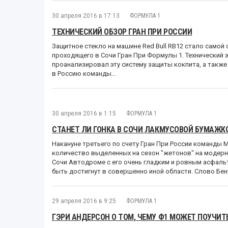
30 апреля 2016 в 17:13
ФОРМУЛА 1
ТЕХНИЧЕСКИЙ ОБЗОР ГРАН ПРИ РОССИИ
Защитное стекло на машине Red Bull RB12 стало самой
проходящего в Сочи Гран При Формулы 1. Технический
проанализировал эту систему защиты кокпита, а также
в Россию команды...
30 апреля 2016 в 1:15
ФОРМУЛА 1
СТАНЕТ ЛИ ГОНКА В СОЧИ ЛАКМУСОВОЙ БУМАЖК
Накануне третьего по счету Гран При России команды M
количество выделенных на сезон "жетонов" на модерн
Сочи Автодроме с его очень гладким и ровным асфал
быть достигнут в совершенно иной области. Слово Бену
29 апреля 2016 в 9:25
ФОРМУЛА 1
ГЭРИ АНДЕРСОН О ТОМ, ЧЕМУ Ф1 МОЖЕТ ПОУЧИТ