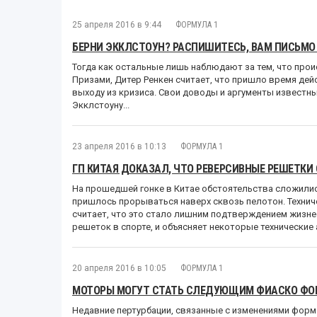
25 апреля 2016 в 9:44
ФОРМУЛА 1
БЕРНИ ЭККЛСТОУН? РАСПИШИТЕСЬ, ВАМ ПИСЬМО О
Тогда как остальные лишь наблюдают за тем, что про
Призами, Дитер Ренкен считает, что пришло время де
выходу из кризиса. Свои доводы и аргументы известн
Экклстоуну...
23 апреля 2016 в 10:13
ФОРМУЛА 1
ГП КИТАЯ ДОКАЗАЛ, ЧТО РЕВЕРСИВНЫЕ РЕШЕТКИ
На прошедшей гонке в Китае обстоятельства сложили
пришлось прорываться наверх сквозь пелотон. Технич
считает, что это стало лишним подтверждением жизн
решеток в спорте, и объясняет некоторые технические а
20 апреля 2016 в 10:05
ФОРМУЛА 1
МОТОРЫ МОГУТ СТАТЬ СЛЕДУЮЩИМ ФИАСКО ФО
Недавние пертурбации, связанные с изменениями форм