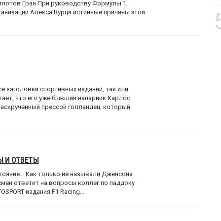
илотов Гран При руководству Формулы 1,
ганизации Алекса Вурца истинные причины этой
е заголовки спортивных изданий, так или
гает, что его уже бывший напарник Карлос
раскрученный прессой голландец, который
Ы И ОТВЕТЫ
тояние… Как только не называли Дженсона
тсмен ответит на вопросы коллег по паддоку
SPORT издания F1 Racing...