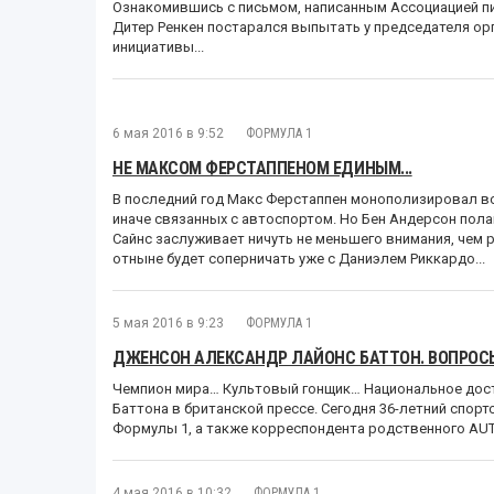
Ознакомившись с письмом, написанным Ассоциацией п
Дитер Ренкен постарался выпытать у председателя ор
инициативы...
6 мая 2016 в 9:52
ФОРМУЛА 1
НЕ МАКСОМ ФЕРСТАППЕНОМ ЕДИНЫМ...
В последний год Макс Ферстаппен монополизировал вс
иначе связанных с автоспортом. Но Бен Андерсон пола
Сайнс заслуживает ничуть не меньшего внимания, чем 
отныне будет соперничать уже с Даниэлем Риккардо...
5 мая 2016 в 9:23
ФОРМУЛА 1
ДЖЕНСОН АЛЕКСАНДР ЛАЙОНС БАТТОН. ВОПРОС
Чемпион мира… Культовый гонщик… Национальное дос
Баттона в британской прессе. Сегодня 36-летний спор
Формулы 1, а также корреспондента родственного AUTO
4 мая 2016 в 10:32
ФОРМУЛА 1