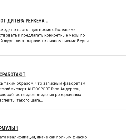
Т ДИТЕРА РЕНКЕНА...
исходит в настоящее время с Большими
йствовать и предлагать конкретные меры по
ый журналист выразил в личном письме Берни
 СРАБОТАЮТ
сь таким образом, что записным фаворитам
еский эксперт AUTOSPORT Гэри Андерсон,
еспособности идеи введения реверсивных
спекты такого шага...
РМУЛЫ 1
ата квалификации, иначе как полным фиаско