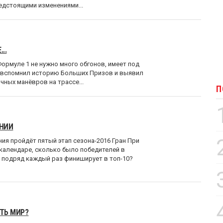
едстоящими изменениями...
..
ормуле 1 не нужно много обгонов, имеет под
т вспомнил историю Больших Призов и выявил
ных манёвров на трассе...
П
АНИИ
ия пройдёт пятый этап сезона-2016 Гран При
в календаре, сколько было победителей в
т подряд каждый раз финиширует в топ-10?
ТЬ МИР?