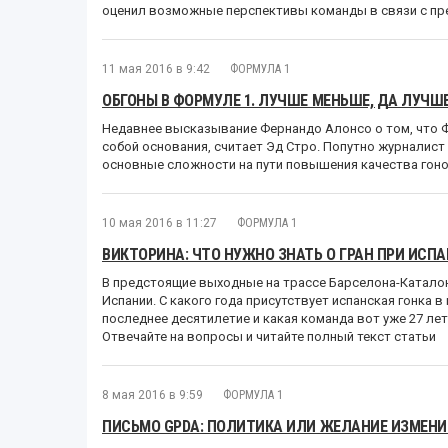
оценил возможные перспективы команды в связи с пр
11 мая 2016 в 9:42
ФОРМУЛА 1
ОБГОНЫ В ФОРМУЛЕ 1. ЛУЧШЕ МЕНЬШЕ, ДА ЛУЧШЕ.
Недавнее высказывание Фернандо Алонсо о том, что Ф
собой основания, считает Эд Стро. Попутно журналис
основные сложности на пути повышения качества гоноч
10 мая 2016 в 11:27
ФОРМУЛА 1
ВИКТОРИНА: ЧТО НУЖНО ЗНАТЬ О ГРАН ПРИ ИСП
В предстоящие выходные на трассе Барселона-Каталон
Испании. С какого года присутствует испанская гонка 
последнее десятилетие и какая команда вот уже 27 ле
Отвечайте на вопросы и читайте полный текст статьи
8 мая 2016 в 9:59
ФОРМУЛА 1
ПИСЬМО GPDA: ПОЛИТИКА ИЛИ ЖЕЛАНИЕ ИЗМЕНИ