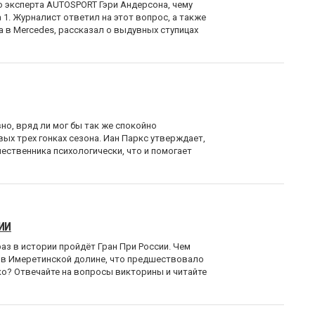
 эксперта AUTOSPORT Гэри Андерсона, чему
 1. Журналист ответил на этот вопрос, а также
 в Mercedes, рассказал о выдувных ступицах
но, вряд ли мог бы так же спокойно
ых трех гонках сезона. Иан Паркс утверждает,
ественника психологически, что и помогает
ИИ
аз в истории пройдёт Гран При России. Чем
 в Имеретинской долине, что предшествовало
ко? Отвечайте на вопросы викторины и читайте