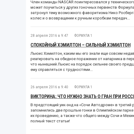
Член команды NASCAR поинтересовался у технического
может поучиться у других гоночных первенств Формула
затронул тему возможного фаворитизма Нико Росберга
колес и о возвращении к ручным коробкам передач...
28 апреля 2016 в 9:47
ФОРМУЛА 1
СПОКОЙНЫЙ ХЭМИЛТОН – СИЛЬНЫЙ ХЭМИЛТОН
Льюис Хэмилтон, каким мы его знали еще совсем недав
реагировать на обидное поражение от напарника в перв
что нынешний Льюис на порядок сильнее своего предш
ему справляться с трудностями...
26 апреля 2016 в 9:40
ФОРМУЛА 1
ВИКТОРИНА: ЧТО НУЖНО ЗНАТЬ О ГРАН ПРИ РОСС
В предстоящий уик-энд на «Сочи Автодроме» в третий р
запомнились две прошлые гонки в Олимпийском парке
их проведению, а также что общего между Сочи и Мехи
полный текст статьи!