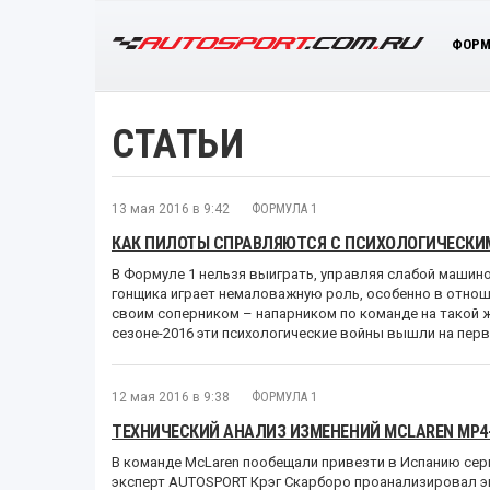
ФОРМ
СТАТЬИ
13 мая 2016 в 9:42
ФОРМУЛА 1
КАК ПИЛОТЫ СПРАВЛЯЮТСЯ С ПСИХОЛОГИЧЕСКИ
В Формуле 1 нельзя выиграть, управляя слабой машино
гонщика играет немаловажную роль, особенно в отно
своим соперником – напарником по команде на такой же
сезоне-2016 эти психологические войны вышли на первы
12 мая 2016 в 9:38
ФОРМУЛА 1
ТЕХНИЧЕСКИЙ АНАЛИЗ ИЗМЕНЕНИЙ MCLAREN MP4
В команде McLaren пообещали привезти в Испанию сер
эксперт AUTOSPORT Крэг Скарборо проанализировал э