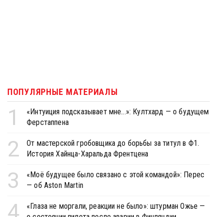
ПОПУЛЯРНЫЕ МАТЕРИАЛЫ
1
«Интуиция подсказывает мне...»: Култхард — о будущем
Ферстаппена
2
От мастерской гробовщика до борьбы за титул в Ф1.
История Хайнца-Харальда Френтцена
3
«Моё будущее было связано с этой командой»: Перес
— об Aston Martin
4
«Глаза не моргали, реакции не было»: штурман Ожье —
о состоянии пилота после аварии в Финляндии