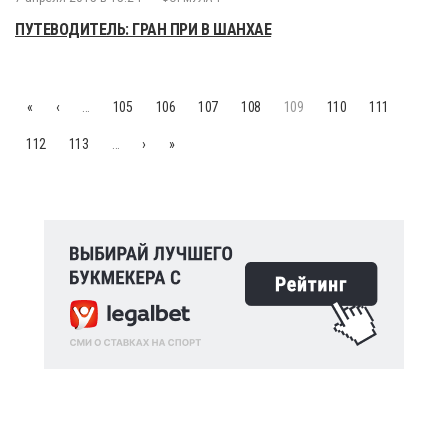
ПУТЕВОДИТЕЛЬ: ГРАН ПРИ В ШАНХАЕ
«
‹
…
105
106
107
108
109
110
111
112
113
…
›
»