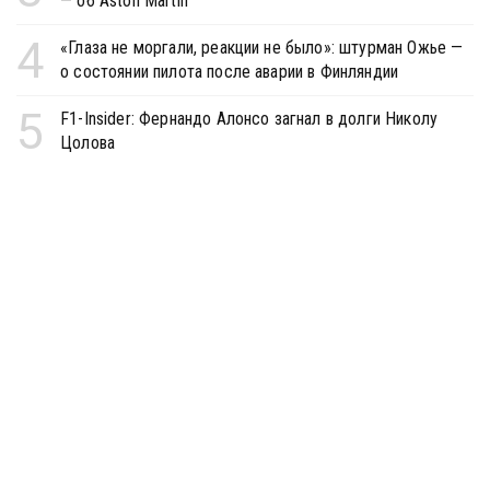
— об Aston Martin
4
«Глаза не моргали, реакции не было»: штурман Ожье —
о состоянии пилота после аварии в Финляндии
5
F1-Insider: Фернандо Алонсо загнал в долги Николу
Цолова